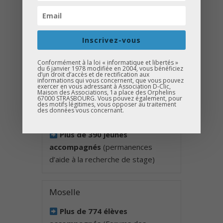
SEPTEMBRE 2025
Bas-Rhin
Inscrivez-vous
Plus de 3 900 jeunes
Conformément à la loi « informatique et libertés »
du 6 janvier 1978 modifiée en 2004, vous bénéficiez
accompagnés
(toutes actions
d’un droit d’accès et de rectification aux
informations qui vous concernent, que vous pouvez
confondues)
exercer en vous adressant à Association D-Clic,
Maison des Associations, 1a place des Orphelins
67000 STRASBOURG. Vous pouvez également, pour
des motifs légitimes, vous opposer au traitement
des données vous concernant.
Haut-Rhin
Plus de 390 jeunes
accompagnés
(permanences
d’aide à la recherche de stage)
Moselle
Plus de 774 élèves