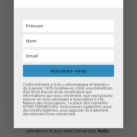
Lucile Schneider
: Chargée de
développement local – AFEV
Strasbourg
Florine MIDEY
: Chargée de projet –
Caf du Bas-Rhin & Entrepreneuse –
SophroCapsule(s)
Assa Dramé
: Agent d’assurances –
AXA
Inscrivez-vous
Isabelle Ulrich
: Principale Adjointe –
Conformément à la loi « informatique et libertés »
Collège Stockfeld
du 6 janvier 1978 modifiée en 2004, vous bénéficiez
d’un droit d’accès et de rectification aux
informations qui vous concernent, que vous pouvez
exercer en vous adressant à Association D-Clic,
Un grand bravo aux élèves qui ont su
Maison des Associations, 1a place des Orphelins
67000 STRASBOURG. Vous pouvez également, pour
développer des idées et projets
des motifs légitimes, vous opposer au traitement
des données vous concernant.
d’entreprises innovants !
Félicitations à l’équipe gagnante, qui a su
convaincre le jury avec son projet
Nails