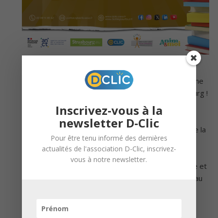
L’Association D-Clic, la Ville et l’Eurométropole de
Strasbourg et La Dictée pour Tous vous invitent à une
nouvelle tournée de La Dictée pour Tous à Strasbourg !
Inscrivez-vous à la
Événement gratuit et ouvert à tous : un moment
newsletter D-Clic
convivial pour rassembler petits et grands autour de la
Pour être tenu informé des dernières
langue française.
actualités de l'association D-Clic, inscrivez-
vous à notre newsletter.
Goûter offert préparé par les secteurs jeunesse et
famille des Centres Socioculturels, contribuant ainsi au
financement de projets (activités, voyages…).
Pendant la correction, profitez d’animations avec