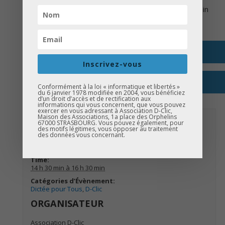
Anim&Moi : maquillage, sculptures sur ballons et plein
d’autres surprises…
+ GOOGLE AGENDA
Inscrivez-vous
+ EXPORTER VERS ICAL
Conformément à la loi « informatique et libertés »
du 6 janvier 1978 modifiée en 2004, vous bénéficiez
d’un droit d’accès et de rectification aux
informations qui vous concernent, que vous pouvez
exercer en vous adressant à Association D-Clic,
Maison des Associations, 1a place des Orphelins
DETAILS
67000 STRASBOURG. Vous pouvez également, pour
des motifs légitimes, vous opposer au traitement
des données vous concernant.
Date:
17 juin
Time:
14 h 30 min à 16 h 30 min
Catégories d’Évènement:
Dictée pour Tous
,
D-Clic
ORGANISATEUR
Association D-Clic