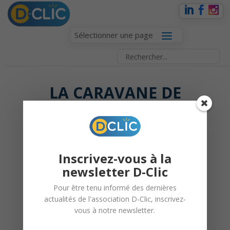
Sélectionner une page
LA CARAVANE DE
L’ORIENTATION :
ATELIERS CROISÉS
AU COLLÈGE
ERASME
Inscrivez-vous à la
newsletter D-Clic
Pour être tenu informé des dernières
4 juin 2025 |
Caravane de
actualités de l'association D-Clic, inscrivez-
l'orientation
vous à notre newsletter.