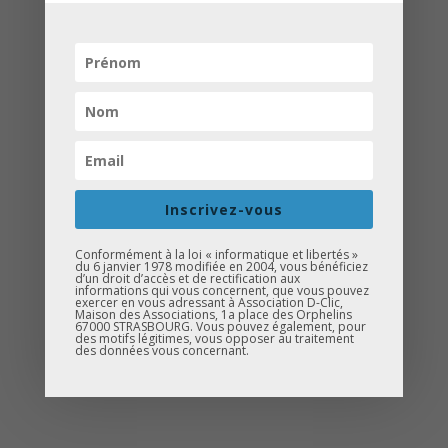
Dans le cadre de notre projet
« La
Caravane de l’orientation et de
l’enseignement supérieur »
, mené en
partenariat avec
l’AFEV
et
le LEPC
, nous
Inscrivez-vous
avons organisé
mardi 4 juin
des
ateliers croisés
avec l’AFEV au
collège
Conformément à la loi « informatique et libertés »
Erasme
.
du 6 janvier 1978 modifiée en 2004, vous bénéficiez
d’un droit d’accès et de rectification aux
informations qui vous concernent, que vous pouvez
Près de
60 élèves de 4ᵉ
ont ainsi été
exercer en vous adressant à Association D-Clic,
Maison des Associations, 1a place des Orphelins
67000 STRASBOURG. Vous pouvez également, pour
sensibilisé·e·s à l’
orientation scolaire
à
des motifs légitimes, vous opposer au traitement
des données vous concernant.
travers des échanges collectifs et
participatifs.