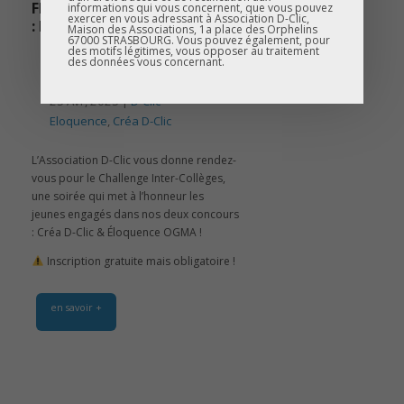
FINALE CRÉA D-CLIC & OGMA
informations qui vous concernent, que vous pouvez
exercer en vous adressant à Association D-Clic,
: RDV JEUDI 22 MAI À L’INSP !
Maison des Associations, 1a place des Orphelins
67000 STRASBOURG. Vous pouvez également, pour
des motifs légitimes, vous opposer au traitement
des données vous concernant.
25 Avr, 2025 |
D-Clic
Eloquence
,
Créa D-Clic
L’Association D-Clic vous donne rendez-
vous pour le Challenge Inter-Collèges,
une soirée qui met à l’honneur les
jeunes engagés dans nos deux concours
: Créa D-Clic & Éloquence OGMA !
Inscription gratuite mais obligatoire !
en savoir +