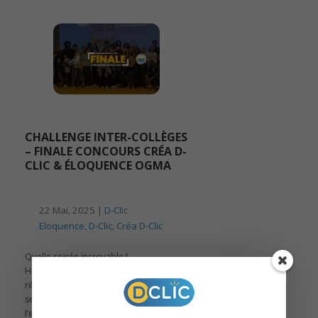
CHALLENGE INTER-COLLÈGES
– FINALE CONCOURS CRÉA D-
CLIC & ÉLOQUENCE OGMA
22 Mai, 2025 |
D-Clic
Eloquence
,
D-Clic
,
Créa D-Clic
Quelle soirée incroyable !
Hier, près de 300 personnes étaient
réunies à l’INSP – Institut national du
service public pour célébrer
l’engagement, la créativité et l’éloquence