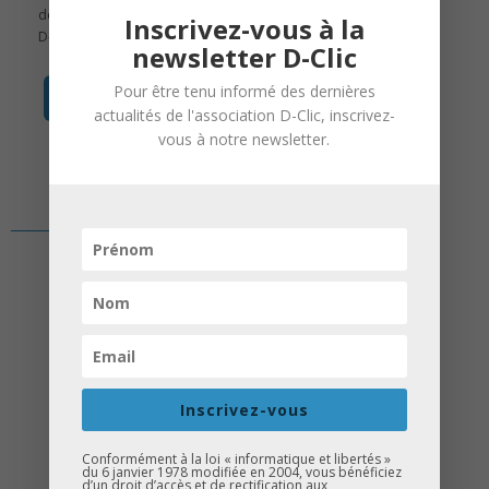
des jeunes finalistes des concours Créa
Inscrivez-vous à la
D-Clic (11ᵉ édition) et OGMA (8ᵉ édition).
newsletter D-Clic
Pour être tenu informé des dernières
en savoir +
actualités de l'association D-Clic, inscrivez-
vous à notre newsletter.
Inscrivez-vous
Conformément à la loi « informatique et libertés »
du 6 janvier 1978 modifiée en 2004, vous bénéficiez
d’un droit d’accès et de rectification aux