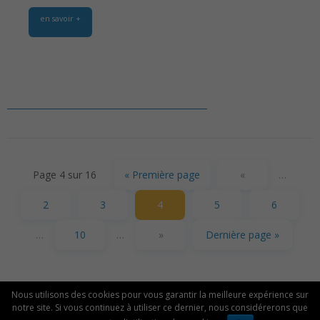
en savoir +
Page 4 sur 16
« Première page
«
…
2
3
4
5
6
…
10
…
»
Dernière page »
Nous utilisons des cookies pour vous garantir la meilleure expérience sur
© 2026 Association D-Clic |
Mentions légales
notre site. Si vous continuez à utiliser ce dernier, nous considérerons que