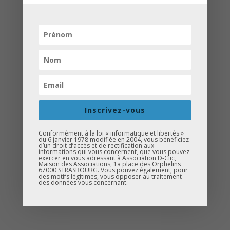
3 permanences D-Clic auront lieu en
janvier :
Inscrivez-vous
4 et 18 février- 14h à 17h à la Maison
des Associations à Mulhouse ;
Conformément à la loi « informatique et libertés »
du 6 janvier 1978 modifiée en 2004, vous bénéficiez
d’un droit d’accès et de rectification aux
25 février – 14h à 17h la permanence
informations qui vous concernent, que vous pouvez
exercer en vous adressant à Association D-Clic,
se tiendra au local du Grim’z.
Maison des Associations, 1a place des Orphelins
67000 STRASBOURG. Vous pouvez également, pour
des motifs légitimes, vous opposer au traitement
des données vous concernant.
N’hésitez pas à venir échanger avec
nous et poser toutes vos questions !