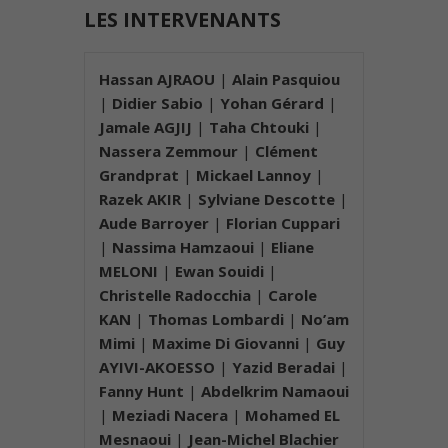
LES INTERVENANTS
Hassan AJRAOU
|
Alain Pasquiou
|
Didier Sabio
|
Yohan Gérard
|
Jamale AGJIJ
|
Taha Chtouki
|
Nassera Zemmour
|
Clément
Grandprat
|
Mickael Lannoy
|
Razek AKIR
|
Sylviane Descotte
|
Aude Barroyer
|
Florian Cuppari
|
Nassima Hamzaoui
|
Eliane
MELONI
|
Ewan Souidi
|
Christelle Radocchia
|
Carole
KAN
|
Thomas Lombardi
|
No’am
Mimi
|
Maxime Di Giovanni
|
Guy
AYIVI-AKOESSO
|
Yazid Beradai
|
Fanny Hunt
|
Abdelkrim Namaoui
|
Meziadi Nacera
|
Mohamed EL
Mesnaoui
|
Jean-Michel Blachier