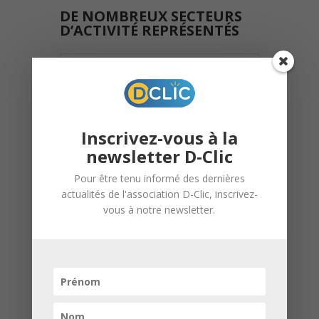
DE NOMBREUX SECTEURS
D’ACTIVITÉ REPRÉSENTÉS
Santé, sécurité, industrie,
commerce, banque, numérique,
droit, social, communication,
logistique…
Inscrivez-vous à la
newsletter D-Clic
Autant de domaines qui ont permis aux
Pour être tenu informé des dernières
participants de découvrir une
grande
actualités de l'association D-Clic, inscrivez-
diversité de métiers
, de poser leurs
vous à notre newsletter.
questions et de bénéficier de
conseils
concrets
pour mieux construire leur
avenir scolaire et professionnel.
REMERCIEMENTS