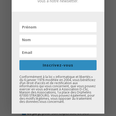
vous à notre newsletter.
Laas
– Collège Alice Daul
Grace-Eloïse
– Collège Lezay
Marnésia
Les suppléants :
Ben Mohamed – Collège Solignac
Chaynèze – Collège Rouget de Lisle
Un grand bravo à l’ensemble des
Inscrivez-vous
participants pour la qualité de leur travail
et leur implication.
Conformément à la loi « informatique et libertés »
du 6 janvier 1978 modifiée en 2004, vous bénéficiez
d’un droit d’accès et de rectification aux
informations qui vous concernent, que vous pouvez
MERCI À CELLES ET CEUX
exercer en vous adressant à Association D-Clic,
Maison des Associations, 1a place des Orphelins
QUI RENDENT CETTE
67000 STRASBOURG. Vous pouvez également, pour
des motifs légitimes, vous opposer au traitement
AVENTURE POSSIBLE
des données vous concernant.
Le jury
, pour son expertise et ses