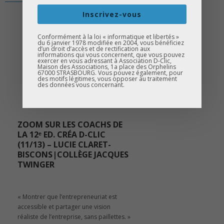
Inscrivez-vous
Conformément à la loi « informatique et libertés »
du 6 janvier 1978 modifiée en 2004, vous bénéficiez
d’un droit d’accès et de rectification aux
informations qui vous concernent, que vous pouvez
exercer en vous adressant à Association D-Clic,
Maison des Associations, 1a place des Orphelins
67000 STRASBOURG. Vous pouvez également, pour
des motifs légitimes, vous opposer au traitement
des données vous concernant.
ZOOM SUR LES COACHS DE
LA 12ᵉ ED. CRÉA D-CLIC
(11/13) – LUCIE CLARET-
BISCONS|COLLÈGE JACQUES
TWINGER
« Montrer que l’entrepreneuriat est
accessible et partager une vision
réaliste de l’entreprise, sans paillettes. »