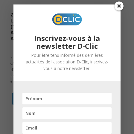
ZOOM SUR LES COACHS DE
LA 12ᵉ ED. CRÉA D-CLIC
(12/13) – JUSTINE
ALLENBACH|COLLÈGE HANS
Inscrivez-vous à la
ARP
newsletter D-Clic
Pour être tenu informé des dernières
« Être coach me permet de vivre une
actualités de l'association D-Clic, inscrivez-
véritable expérience de suivi et
vous à notre newsletter.
d’accompagnement d’un petit groupe,
en cohérence avec mon projet d’avenir.
»
Voir le témoignage