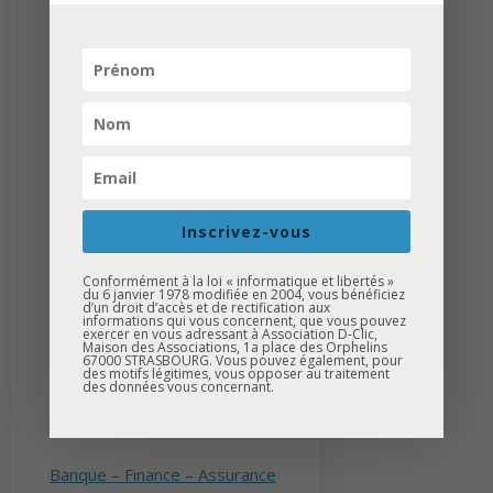
Voici le
calendrier de
l’orientation
pour la classe
de troisième :
Inscrivez-vous
Conformément à la loi « informatique et libertés »
Voici les
kits bénévoles
mis à
du 6 janvier 1978 modifiée en 2004, vous bénéficiez
d’un droit d’accès et de rectification aux
la disposition des bénévoles
informations qui vous concernent, que vous pouvez
exercer en vous adressant à Association D-Clic,
pour les aider à préparer
Maison des Associations, 1a place des Orphelins
67000 STRASBOURG. Vous pouvez également, pour
des motifs légitimes, vous opposer au traitement
efficacement leurs
des données vous concernant.
interventions lors des forums
des métiers :
Banque – Finance – Assurance