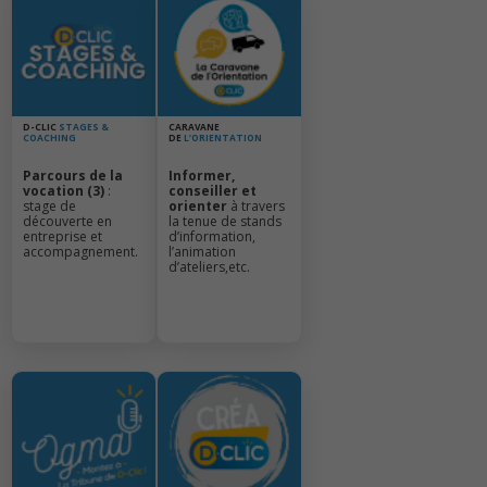
D-CLIC
STAGES &
CARAVANE
COACHING
DE
L’ORIENTATION
Parcours de la
Informer,
vocation (3)
:
conseiller et
stage de
orienter
à travers
découverte en
la tenue de stands
entreprise et
d’information,
accompagnement.
l’animation
d’ateliers,etc.