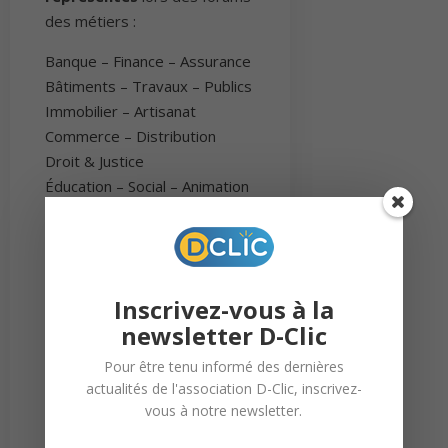
des métiers :
Banque – Finance – Assurance
Bâtiments – Travaux – Publics
Immobilier – Artisanat
Commerce – Distribution
Droit & Justice
Éducation – Social – Animation
Entrepreneuriat
Gestion – Administration
Hôtellerie – Restauration –
Tourisme
Inscrivez-vous à la
Industrie – Ingénierie –
newsletter D-Clic
Énergie
Informatique – Communication
Pour être tenu informé des dernières
– Numérique
actualités de l'association D-Clic, inscrivez-
vous à notre newsletter.
Santé