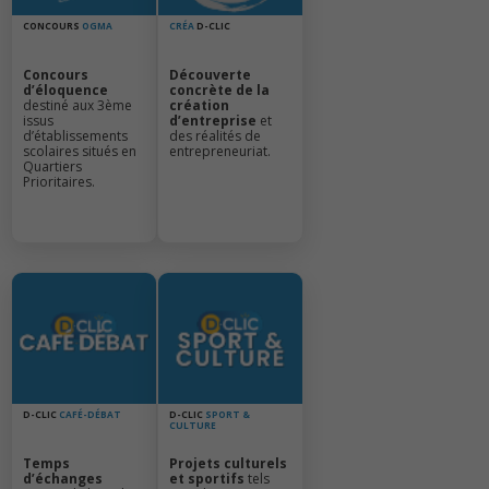
CONCOURS
OGMA
CRÉA
D-CLIC
Concours
Découverte
d’éloquence
concrète de la
destiné aux 3ème
création
issus
d’entreprise
et
d’établissements
des réalités de
scolaires situés en
entrepreneuriat.
Quartiers
Prioritaires.
D-CLIC
CAFÉ-DÉBAT
D-CLIC
SPORT &
CULTURE
Temps
Projets culturels
d’échanges
et sportifs
tels