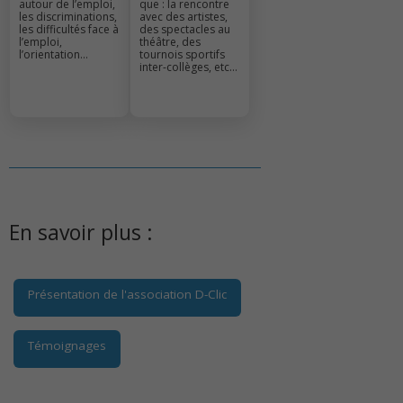
autour de l’emploi,
que : la rencontre
les discriminations,
avec des artistes,
les difficultés face à
des spectacles au
l’emploi,
théâtre, des
l’orientation…
tournois sportifs
inter-collèges, etc…
En savoir plus :
Présentation de l'association D-Clic
Témoignages