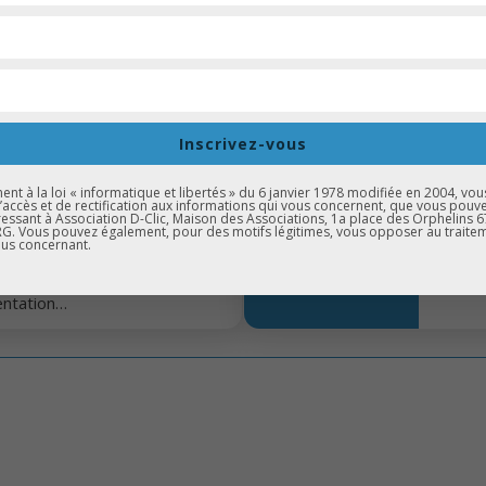
RS
OGMA
’éloquence
destiné aux 3ème
issements scolaires situés en
oritaires.
Inscrivez-vous
t à la loi « informatique et libertés » du 6 janvier 1978 modifiée en 2004, vou
d’accès et de rectification aux informations qui vous concernent, que vous pouv
essant à Association D-Clic, Maison des Associations, 1a place des Orphelins 
AFÉ-DÉBAT
. Vous pouvez également, pour des motifs légitimes, vous opposer au traite
us concernant.
hanges
autour de l’emploi, les
s, les difficultés face à
ientation…