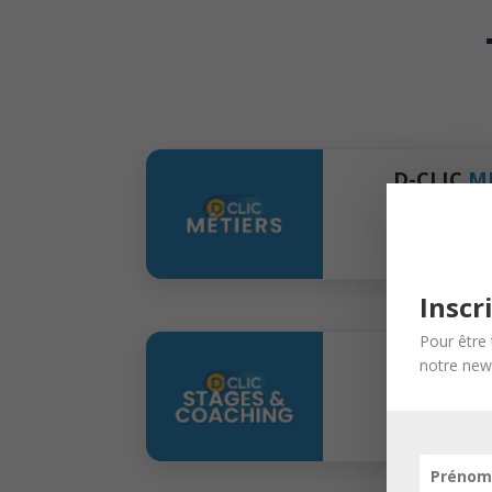
D-CLIC
M
Parcours de
métiers, dé
l’entreprise,
Inscr
Pour être 
D-CLIC
ST
notre news
Parcours de
découverte e
accompagne