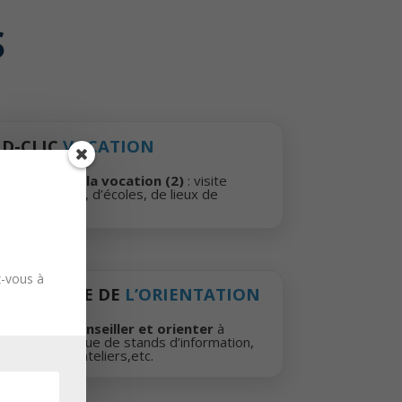
S
D-CLIC
VOCATION
Parcours de la vocation (2)
: visite
d’entreprises, d’écoles, de lieux de
formation.
z-vous à
CARAVANE DE
L’ORIENTATION
Informer, conseiller et orienter
à
travers la tenue de stands d’information,
l’animation d’ateliers,etc.