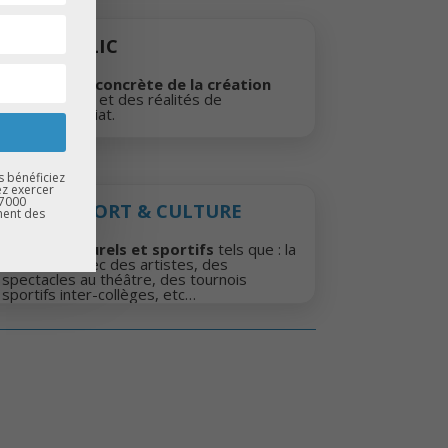
CRÉA
D-CLIC
Découverte concrète de la création
d’entreprise
et des réalités de
entrepreneuriat.
s bénéficiez
ez exercer
67000
D-CLIC
SPORT & CULTURE
ment des
Projets culturels et sportifs
tels que : la
rencontre avec des artistes, des
spectacles au théâtre, des tournois
sportifs inter-collèges, etc…