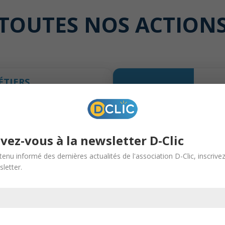
TOUTES NOS ACTION
ÉTIERS
 la vocation (1)
: forums de
couverte du monde de
 parcours.
ivez-vous à la newsletter D-Clic
tenu informé des dernières actualités de l'association D-Clic, inscrive
AGES & COACHING
letter.
 la vocation (3)
: stage de
n entreprise et
ment.