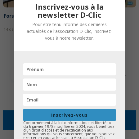
Inscrivez-vous à la
newsletter D-Clic
Forum des métiers #3 – Collège Leclerc
Pour être tenu informé des dernières
14 décembre 2024
actualités de l'association D-Clic, inscrivez-
vous à notre newsletter.
Page 1 sur 26
1
2
3
4
5
…
10
20
…
»
Dernière page »
Inscrivez-vous
© 2026 Association D-Clic |
Mentions légales
Conformément à la loi « informatique et libertés »
du 6 janvier 1978 modifiée en 2004, vous bénéficiez
d’un droit d’accès et de rectification aux
MÉDIAS
informations qui vous concernent, que vous pouvez
exercer en vous adressant à Association D-Clic,