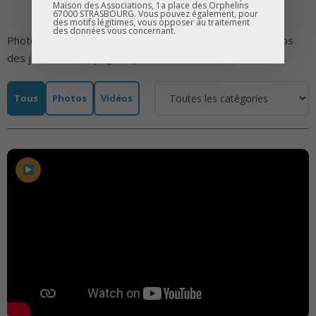
Maison des Associations, 1a place des Orphelins
67000 STRASBOURG. Vous pouvez également, pour
des motifs légitimes, vous opposer au traitement
des données vous concernant.
Photos d'ateliers, de forums métiers, de stages, et vidéos
des jeunes accompagnés par D-CLIC.
Tous
Photos
Vidéos