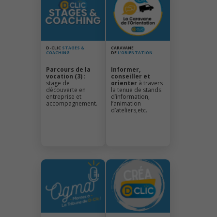
D-CLIC
STAGES &
CARAVANE
COACHING
DE
L’ORIENTATION
Parcours de la
Informer,
vocation (3)
:
conseiller et
stage de
orienter
à travers
découverte en
la tenue de stands
entreprise et
d’information,
accompagnement.
l’animation
d’ateliers,etc.