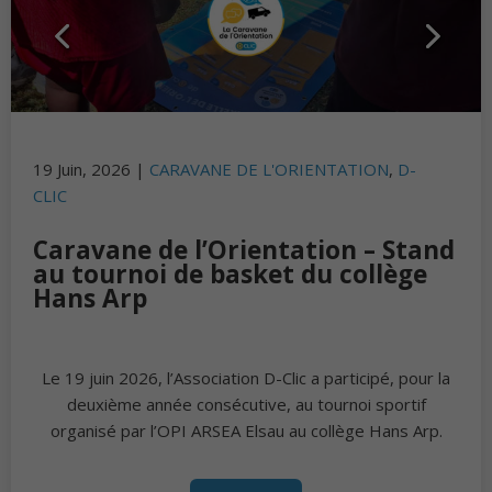
19 Juin, 2026 |
17 Juin, 2026 |
CARAVANE DE L'ORIENTATION
DICTÉE POUR TOUS
,
D-CLIC
,
D-
CLIC
La Dictée pour Tous à Strasbourg
| Étape 6/6 au CSC Victor
Caravane de l’Orientation – Stand
Schoelcher
au tournoi de basket du collège
Hans Arp
Ce mercredi 17 juin, la 6ᵉ et dernière étape de la 5ᵉ
Le 19 juin 2026, l’Association D-Clic a participé, pour la
édition de la Tournée de La Dictée pour Tous à
Strasbourg, organisée par l’Association D-Clic en
deuxième année consécutive, au tournoi sportif
organisé par l’OPI ARSEA Elsau au collège Hans Arp.
partenariat avec la Ville et Eurométropole de
Strasbourg, s’est déroulée au CSC Victor Schoelcher,
dans le quartier de Cronenbourg.