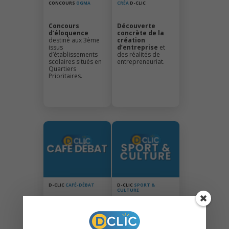
CONCOURS
OGMA
CRÉA
D-CLIC
Concours
Découverte
d’éloquence
concrète de la
destiné aux 3ème
création
issus
d’entreprise
et
d’établissements
des réalités de
scolaires situés en
entrepreneuriat.
Quartiers
Prioritaires.
D-CLIC
CAFÉ-DÉBAT
D-CLIC
SPORT &
CULTURE
Temps
Projets culturels
d’échanges
et sportifs
tels
autour de l’emploi,
que : la rencontre