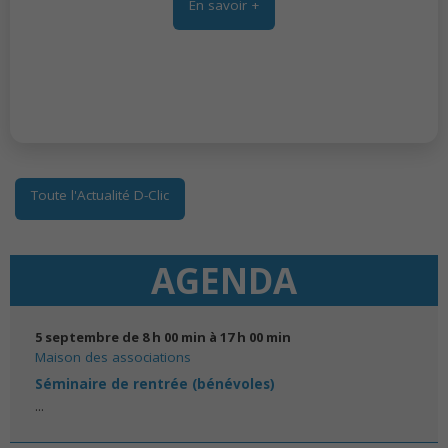
En savoir +
En savoir +
Toute l'Actualité D-Clic
AGENDA
5 septembre de 8 h 00 min
à
17 h 00 min
Maison des associations
Séminaire de rentrée (bénévoles)
...