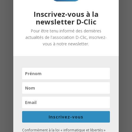
les discriminations,
avec des artistes,
les difficultés face à
des spectacles au
l’emploi,
théâtre, des
Inscrivez-vous à la
l’orientation…
tournois sportifs
inter-collèges, etc…
newsletter D-Clic
Pour être tenu informé des dernières
actualités de l'association D-Clic, inscrivez-
vous à notre newsletter.
Les actions en photos
VIDÉOS D-CLIC
Inscrivez-vous
Conformément à la loi « informatique et libertés »