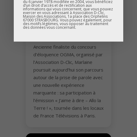
du 6 janvier 1978 modifiée en 2004, vous bénéficiez
d’un droit d’accès et de rectification aux
informations qui vous concernent, que vous pouvez
ASSOCIATION D-CLIC
-
exercer en vous adressant à Association D-Clic,
Maison des Associations, 1a place des Orphelins
Redécouvrez le passage
67000 STRASBOURG. Vous pouvez également, pour
des motifs légitimes, vous opposer au traitement
des données vous concernant.
de Marlaine dans « J’aime
à dire – Allo la Terre ! »
Ancienne finaliste du concours
d’éloquence OGMA, organisé par
l’Association D-Clic, Marlaine
poursuit aujourd’hui son parcours
autour de la prise de parole avec
une nouvelle expérience
marquante : sa participation à
l’émission « J’aime à dire – Allo la
Terre ! », tournée dans les locaux
de France Télévisions à Paris.