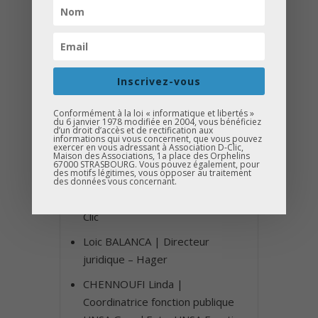
adjointe, et à l’ensemble des
professeurs pour leur accueil et leur
confiance.
Inscrivez-vous
Merci à
Camille Timmerman
et
Nadia Faucher
pour l’organisation.
Conformément à la loi « informatique et libertés »
du 6 janvier 1978 modifiée en 2004, vous bénéficiez
d’un droit d’accès et de rectification aux
informations qui vous concernent, que vous pouvez
exercer en vous adressant à Association D-Clic,
Les intervenants
Maison des Associations, 1a place des Orphelins
67000 STRASBOURG. Vous pouvez également, pour
des motifs légitimes, vous opposer au traitement
Justine Allenbach | Volontaire en
des données vous concernant.
service civique – Association D-
Clic
Loic BALANCA | Directeur
juridique – Hager
CHENNOUFI Linda |
Coordinatrice fonction publique