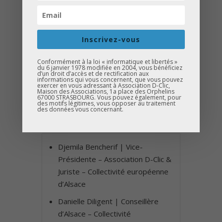
Briand
Inscrivez-vous
Un immense bravo à tous les finalistes
pour la qualité de leurs prises de parole,
Conformément à la loi « informatique et libertés »
leur engagement et le travail accompli
du 6 janvier 1978 modifiée en 2004, vous bénéficiez
d’un droit d’accès et de rectification aux
tout au long de cette aventure.
informations qui vous concernent, que vous pouvez
exercer en vous adressant à Association D-Clic,
Maison des Associations, 1a place des Orphelins
67000 STRASBOURG. Vous pouvez également, pour
des motifs légitimes, vous opposer au traitement
MERCI AUX MEMBRES DU
des données vous concernant.
JURY
Djemila Bencherif | Vice-
Présidente – Association D-Clic &
Juriste – Collectivité européenne
d’Alsace
Danielle Diligent | Conseillère
d’Alsace – Collectivité