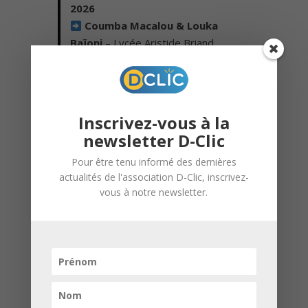
2026
Coumba Macalou & Louka
Baïoni
– Lycée Aristide Briand
Leur prestation a particulièrement
convaincu le jury et leur a permis de
remporter cette 3ᵉ édition du concours.
Inscrivez-vous à la
newsletter D-Clic
BRAVO À L’ENSEMBLE DES
Pour être tenu informé des dernières
FINALISTES
actualités de l'association D-Clic, inscrivez-
vous à notre newsletter.
Vatan Muller & Sabaoon Shirzad –
Lycée Émile Mathis
Ardian Musiq & Nolan Willmann –
Lycée Émile Mathis
Paciance Muanza & Rania
Bahlawane – Lycée Aristide