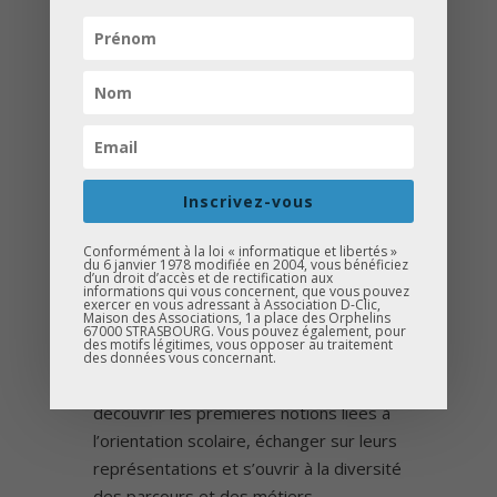
Cette intervention avait pour
objectif d’introduire les élèves à
l’orientation scolaire à travers trois
ateliers ludiques :
Les stéréotypes de genre et
les études
.
Inscrivez-vous
Les métiers et les formations
après le collège
.
Conformément à la loi « informatique et libertés »
du 6 janvier 1978 modifiée en 2004, vous bénéficiez
d’un droit d’accès et de rectification aux
Les métiers inspirants et les
informations qui vous concernent, que vous pouvez
exercer en vous adressant à Association D-Clic,
rôles modèles
.
Maison des Associations, 1a place des Orphelins
67000 STRASBOURG. Vous pouvez également, pour
des motifs légitimes, vous opposer au traitement
des données vous concernant.
Grâce à ces ateliers, les élèves ont pu
découvrir les premières notions liées à
l’orientation scolaire, échanger sur leurs
représentations et s’ouvrir à la diversité
des parcours et des métiers.