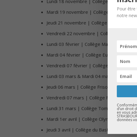
⁠⁠Lundi 18 novembre | Collège Rembrandt 
Pour être 
Mardi 19 novembre | Collège Grégoire de
notre news
Jeudi 21 novembre | Collège Henri Meck 
⁠Vendredi 22 novembre | Collège Nicolas C
Lundi 03 février | Collège Marcel Pagnol 
Mardi 04 février | Collège Europe – Obern
Vendredi 07 février | Collège du Torenberg
Lundi 03 mars & Mardi 04 mars | Collège 
Jeudi 06 mars | Collège Frison Roche – La
Vendredi 07 mars | Collège Freppel – Obe
Conformémen
Lundi 31 mars | Collège Tomi Ungerer – De
d’un droit 
en vous adr
STRASBOURG
Mardi 1er avril | Collège Olympe de Gouges
données vo
Jeudi 3 avril | Collège du Bastberg – Dettwi