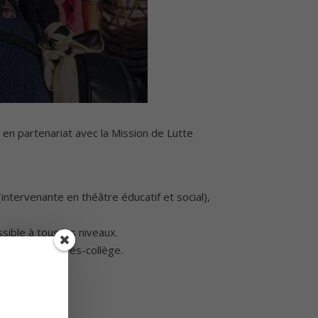
en partenariat avec la Mission de Lutte
ntervenante en théâtre éducatif et social),
ssible à tous les niveaux.
eter dans l’après-collège.