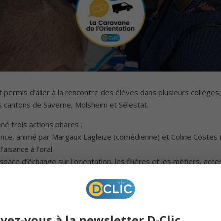
rmis d’aller à la rencontre des élèves dans plusieurs collèges, 
s cantons de Saverne, Molsheim et Sélestat.
né trois actions phares :
ence, animé par Margaux Lagleize (comédienne) et Coline Costes (i
’aisance à l’oral.
pace d’échange sur l’orientation, les filières et les métiers, acce
 conçu pour les élèves de 4ᵉ et 3ᵉ, pour les aider à mieux se proj
ges du Bas-Rhin :
ivez-vous à la newsletter D-Clic