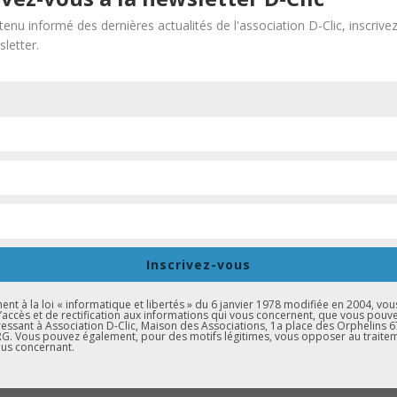
Bugatti – Molsheim
tenu informé des dernières actualités de l'association D-Clic, inscrive
 Tours – Marlenheim
letter.
-Molsheim
opernic – Duttlenheim
– Wasselonne
ai
-Heiligenstein – Barr
Les Sources – Saverne
Broque
Inscrivez-vous
rnai
t à la loi « informatique et libertés » du 6 janvier 1978 modifiée en 2004, vou
ttwiller
d’accès et de rectification aux informations qui vous concernent, que vous pouv
essant à Association D-Clic, Maison des Associations, 1a place des Orphelins 
. Vous pouvez également, pour des motifs légitimes, vous opposer au traite
 – Ingwiller
us concernant.
ller