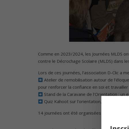
Comme en 2023/2024, les Journées MLDS ont pe
contre le Décrochage Scolaire (MLDS) dans le
Lors de ces journées, l’association D-Clic a me
Atelier de remobilisation autour de l’éloqu
pour renforcer la confiance en soi et travailler l
Stand de la Caravane de l’Orientation : un es
Quiz Kahoot sur l’orientation, spécialement
14 journées ont été organisées dans 13 collè
Inscr