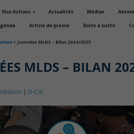
Nos Actions
Actualités
Médias
Anten
genda
Article de presse
Boîte à outils
C
tation
>
Journées MLDS – Bilan 2024/2025
ES MLDS – BILAN 20
entation
|
D-Clic