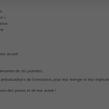
on
ot »
uence
nir
eur accueil
ganisation de ces journées.
mbassadeurs de l’orientation, pour leur énergie et leur implicati
vice des jeunes et de leur avenir !