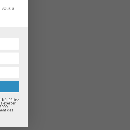
z-vous à
s bénéficiez
ez exercer
67000
ment des