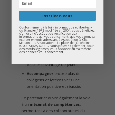
UN SOUTIEN
PORTEUR D’IMPACT
Inscrivez-vous
Grâce à ce soutien, l’association
D-Clic
pourra :
Conformément à la loi « informatique et libertés »
du 6 janvier 1978 modifiée en 2004, vous bénéficiez
d’un droit d’accès et de rectification aux
informations qui vous concernent, que vous pouvez
exercer en vous adressant à Association D-Clic,
Renforcer
ses actions existantes sur
Maison des Associations, 1a place des Orphelins
67000 STRASBOURG. Vous pouvez également, pour
le territoire,
des motifs légitimes, vous opposer au traitement
des données vous concernant.
Étendre
son maillage local pour
toucher davantage de jeunes,
Accompagner
encore plus de
collégiens et lycéens vers une
orientation positive et réussie.
Ce partenariat ouvre également la voie
à un
mécénat de compétences
,
permettant à des collaborateurs du