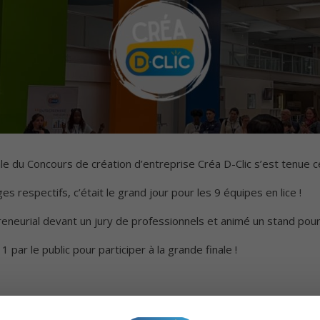
nale du Concours de création d’entreprise Créa D-Clic s’est tenue 
es respectifs, c’était le grand jour pour les 9 équipes en lice !
eurial devant un jury de professionnels et animé un stand pour f
 par le public pour participer à la grande finale !