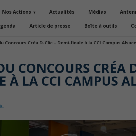
Nos Actions
Actualités
Médias
Anten
genda
Article de presse
Boîte à outils
C
du Concours Créa D-Clic – Demi-finale à la CCI Campus Alsace
 DU CONCOURS CRÉA D-
E À LA CCI CAMPUS AL
ic