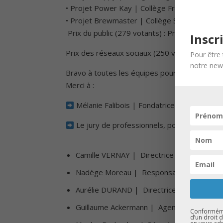
• Projet Power Kay | Collège François Truffau
• Projet Brewmaster | Collège Sophie Germa
️ Prix du public (279 votants) : Projet Spot M
Inscr
Prix des réseaux sociaux (250 votes sur plus 
Pour être 
notre news
Bravo à toutes les équipes pour leur implication
Merci à :
Mélanie Falibois | Fondatrice de l’entrepr
Le jury de professionnels, pour leur regard 
Camille VERNAY |
Directrice Grand Est – L
Nadège Moreau | Responsable communic
Aurélie DURAND | Directrice RHO, Expéri
Guillaume Ackermann | Agent commercial
Conformémen
d’un droit 