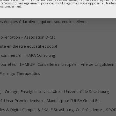
essant à Association D-Clic, Maison des Associations, 1a place des Orphelins 
ept
. Vous pouvez également, pour des motifs légitimes, vous opposer au traite
us concernant.
odologie/pédicure
 équipes éducatives, qui ont soutenu les élèves :
orientation – Association D-Clic
te en théâtre éducatif et social
commercial – HARA Consulting
riétés – IMMIUM, Conseillère municipale – Ville de Lingolsheim
Flamingo Therapeutics
 – Orange, Enseignante vacataire – Université de Strasbourg
-Unsa-Premier Ministre, Mandat pour l’UNSA Grand Est
ales & Digital Campus & SKALE Strasbourg, Co-Présidente – SP