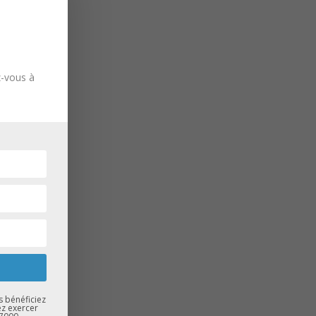
z-vous à
s bénéficiez
ez exercer