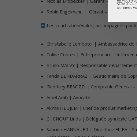
en vous adr
Nicolas Brobecker | Gérant – Hybrid Conc
STRASBOURG
données vo
Robin Engelmann | Gérant – Cabinet de p
Les coachs bénévoles, accompagnés par les
Christabelle Lomboto
| Ambassadrice de l’
Coline Costes | Entrepreneure – Intervenan
Bruno MALVY | Responsable département 
Farida BENDARRAZ | Gestionnaire de Coprop
Geoffrey BESOZZI | Comptable Général – 
Amel Arab | Avocate
Akima HEDJEM | Chef de produit marketing
CHENOUF Linda | Déléguée syndicale UATS
Sabrine HANNAUER | Directrice FILEA – S