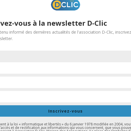
t
in
égot | Collège Lezay Marnésia
ivez-vous à la newsletter D-Clic
de 950 comptabilisés) : Projet Nails and Co | Collège Stockfeld
tenu informé des dernières actualités de l'association D-Clic, inscrive
letter.
 et leur créativité !
ise ANIM&MOI pour son aide précieuse dans la coordination.
d’experts et leur bienveillance :
es entreprises pour la Cité
ation & RP – GESTION ET STRATEGIES – AUDITORIA
Inscrivez-vous
ence postier & RSE – La Poste Groupe
 immobilier – OUARTIMMO
t à la loi « informatique et libertés » du 6 janvier 1978 modifiée en 2004, vou
d’accès et de rectification aux informations qui vous concernent, que vous pouv