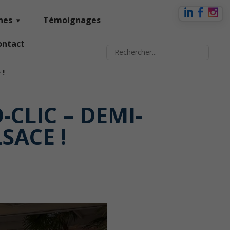
nes
Témoignages
ontact
 !
CLIC – DEMI-
SACE !