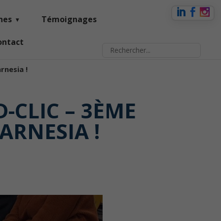
nes
Témoignages
ontact
rnesia !
-CLIC – 3ÈME
ARNESIA !