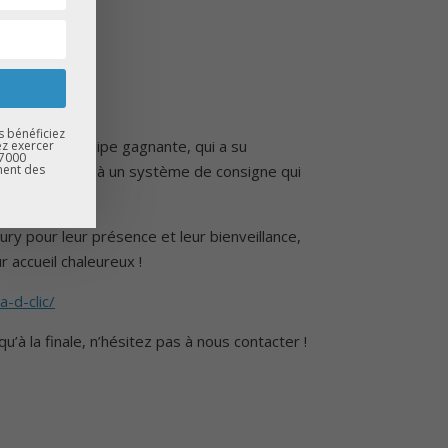
s bénéficiez
tations à l’équipe gagnante, qui a su
ez exercer
67000
ment des
es mégots grâce à un système de consigne qui
ry pour leur présence et leur bienveillance,
r accueil chaleureux !
a-d-clic/
’à la finale, n’hésitez pas à nous contacter !