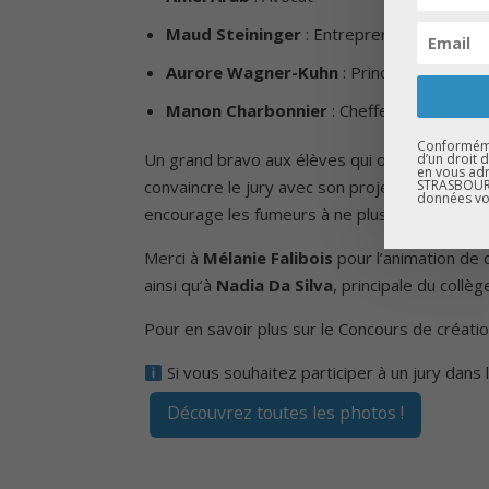
Maud Steininger
: Entrepreneuse – Alced
Aurore Wagner-Kuhn
: Principale adjoint
Manon Charbonnier
: Cheffe de projet –
Conformémen
Un grand bravo aux élèves qui ont su développe
d’un droit 
en vous adr
STRASBOURG
convaincre le jury avec son projet Spot Mégot
données vo
encourage les fumeurs à ne plus les jeter au 
Merci à
Mélanie Falibois
pour l’animation de 
ainsi qu’à
Nadia Da Silva
, principale du collèg
Pour en savoir plus sur le Concours de créatio
Si vous souhaitez participer à un jury dans 
Découvrez toutes les photos !