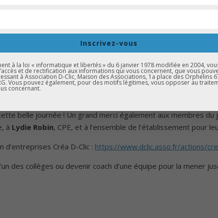
o
e – Collège Lezay Marnésia
Inscrivez-vous
 Cité éducative – Neuhof Meinau Elsau Montagne verte
t à la loi « informatique et libertés » du 6 janvier 1978 modifiée en 2004, vou
r et porter des idées et projets d’entreprises innovants ! Félici
d’accès et de rectification aux informations qui vous concernent, que vous pouv
essant à Association D-Clic, Maison des Associations, 1a place des Orphelins 
. Vous pouvez également, pour des motifs légitimes, vous opposer au traite
s (Une initiative écoresponsable visant à réduire la pollution d
us concernant.
sol, mais plutôt à les déposer dans des poubelles dédiées.)
cette belle journée ! Un grand merci également aux membres du ju
e, à
Lydie Robin
, CPE, et à l’ensemble de l’établissement pour leu
n d’entreprises Créa D-Clic :
https://www.dclic.asso.fr/actions/cre
l’un des collèges ou devenir coach d’une équipe pour la mener jusqu