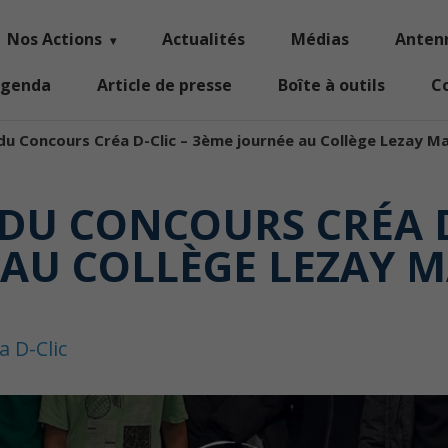
Nos Actions
Actualités
Médias
Anten
genda
Article de presse
Boîte à outils
C
du Concours Créa D-Clic – 3ème journée au Collège Lezay Ma
 DU CONCOURS CRÉA D
AU COLLÈGE LEZAY M
a D-Clic