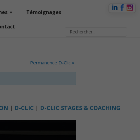
nes
Témoignages
ontact
Permanence D-Clic
»
ION
|
D-CLIC
|
D-CLIC STAGES & COACHING