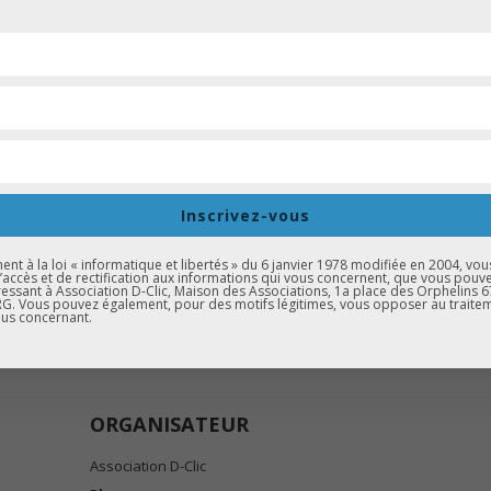
Gratuit et ouvert à tous !
enue par mail à
contact@d-clic.asso.fr
ou via nos
réseaux sociaux
, a
es meilleures conditions et vous garantir un créneau adapté à votre
Inscrivez-vous
t à la loi « informatique et libertés » du 6 janvier 1978 modifiée en 2004, vou
d’accès et de rectification aux informations qui vous concernent, que vous pouv
essant à Association D-Clic, Maison des Associations, 1a place des Orphelins 
. Vous pouvez également, pour des motifs légitimes, vous opposer au traite
us concernant.
 EXPORTER VERS ICAL
ORGANISATEUR
Association D-Clic