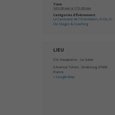
Time:
14 h 00 min à 17 h 00 min
Catégories d’Évènement:
La Caravane de l'Orientation
,
D-Clic
,
D-
Clic Stages & Coaching
LIEU
CSC Hautpierre – Le Galet
4 Avenue Tolstoi
,
Strabourg
,
67000
France
+ Google Map