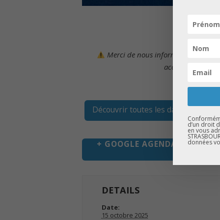
Merci de nous informer de votre v
accueillir dans l
Découvrir toutes les dates
Conformémen
d’un droit 
en vous adr
STRASBOURG
données vo
+ GOOGLE AGENDA
+
DETAILS
Date:
15 octobre 2025