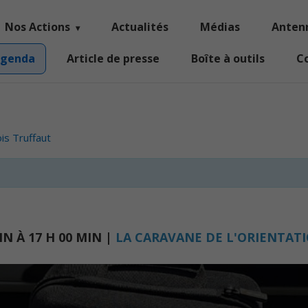
Nos Actions
Actualités
Médias
Anten
genda
Article de presse
Boîte à outils
C
is Truffaut
IN
À
17 H 00 MIN
|
LA CARAVANE DE L'ORIENTAT