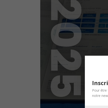
Inscr
Pour être 
notre news