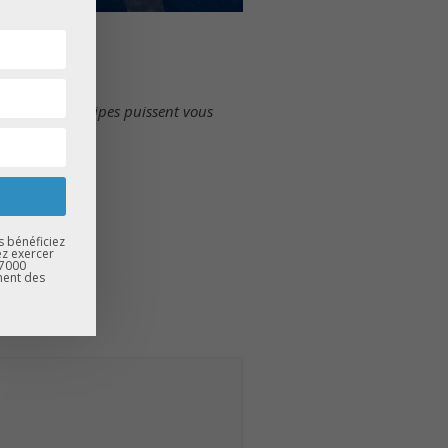
fin que nos équipes puissent vous
 demande.
s bénéficiez
ez exercer
67000
ment des