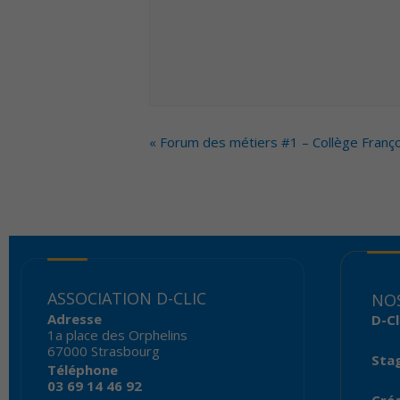
EVENT
«
Forum des métiers #1 – Collège Franço
NAVIGATION
ASSOCIATION D-CLIC
NOS
Adresse
D-Cl
1a place des Orphelins
67000 Strasbourg
Sta
Téléphone
03 69 14 46 92