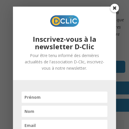
Merci de nous informer de votre venue par mail à
contact@d-clic.asso.fr
ou via nos
réseaux sociaux
, afin que
nos équipes puissent vous accueillir dans les meilleures
conditions et vous garantir un créneau adapté à votre
Inscrivez-vous à la
demande.
newsletter D-Clic
Pour être tenu informé des dernières
actualités de l'association D-Clic, inscrivez-
Découvrir toutes les dates
vous à notre newsletter.
+ GOOGLE AGENDA
+ EXPORTER VERS ICAL
DETAILS