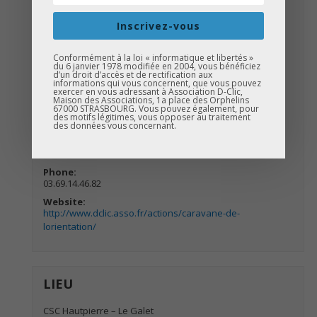
Date:
Inscrivez-vous
17 juin
Time:
Conformément à la loi « informatique et libertés »
14 h 00 min à 17 h 00 min
du 6 janvier 1978 modifiée en 2004, vous bénéficiez
d’un droit d’accès et de rectification aux
Catégories d’Évènement:
informations qui vous concernent, que vous pouvez
exercer en vous adressant à Association D-Clic,
La Caravane de l'Orientation
,
D-Clic
,
D-Clic Stages &
Maison des Associations, 1a place des Orphelins
Coaching
67000 STRASBOURG. Vous pouvez également, pour
des motifs légitimes, vous opposer au traitement
ORGANISATEUR
des données vous concernant.
Association D-Clic
Phone:
03.69.14.46.82
Website:
http://www.dclic.asso.fr/actions/caravane-de-
lorientation/
LIEU
CSC Hautpierre – Le Galet