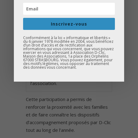
ACCOMPAGNER LES JEUNES
ET LEURS FAMILLES
Inscrivez-vous
Présente avec un
stand
d’information
, l’équipe D-Clic a
Conformément à la loi « informatique et libertés »
du 6 janvier 1978 modifiée en 2004, vous bénéficiez
accueilli de nombreux jeunes et
d’un droit d’accès et de rectification aux
informations qui vous concernent, que vous pouvez
leurs parents afin d’échanger autour
exercer en vous adressant à Association D-Clic,
Maison des Associations, 1a place des Orphelins
de
l’orientation scolaire
, des
67000 STRASBOURG. Vous pouvez également, pour
des motifs légitimes, vous opposer au traitement
des données vous concernant.
parcours de formation et des
différentes actions proposées par
l’association.
Cette participation a permis de
renforcer la proximité avec les familles
et de faire connaître les dispositifs
d’accompagnement proposés par D-Clic
tout au long de l’année.