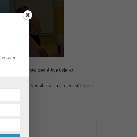
z-vous à
on scolaire auprès des élèves de
4ᵉ
.
a 3ᵉ et de les sensibiliser à la diversité des