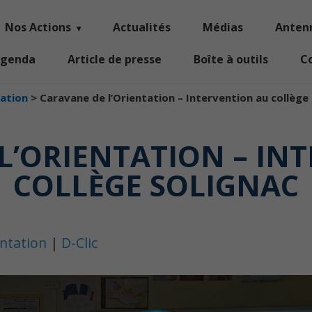
Nos Actions
Actualités
Médias
Anten
genda
Article de presse
Boîte à outils
C
tation
>
Caravane de l’Orientation – Intervention au collège
L’ORIENTATION – IN
COLLÈGE SOLIGNAC
entation
|
D-Clic