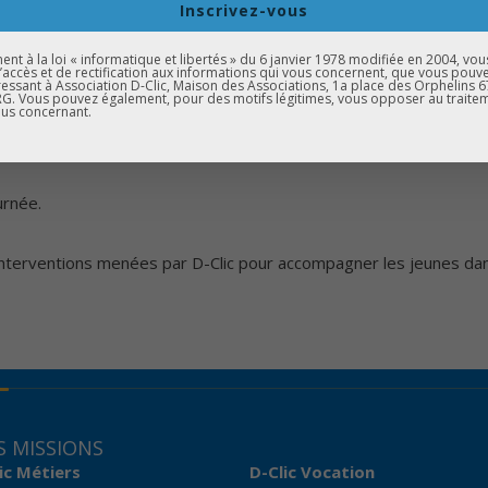
es
professionnels
lors d’un
Forum des Métiers
afin de poser le
Inscrivez-vous
t à la loi « informatique et libertés » du 6 janvier 1978 modifiée en 2004, vou
d’accès et de rectification aux informations qui vous concernent, que vous pouv
essant à Association D-Clic, Maison des Associations, 1a place des Orphelins 
. Vous pouvez également, pour des motifs légitimes, vous opposer au traite
eur réflexion sur leur avenir scolaire et professionnel grâce à d
us concernant.
urnée.
s interventions menées par D-Clic pour accompagner les jeunes dans
 MISSIONS
ic Métiers
D-Clic Vocation