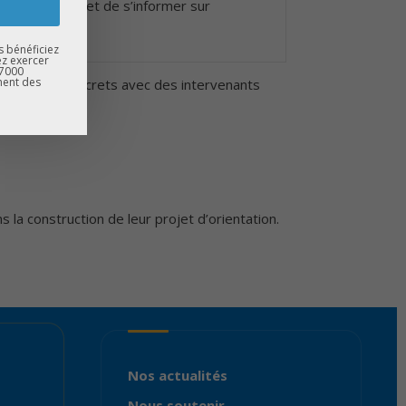
urs questions et de s’informer sur
s bénéficiez
ez exercer
67000
ment des
es échanges concrets avec des intervenants
 la construction de leur projet d’orientation.
Nos actualités
Nous soutenir