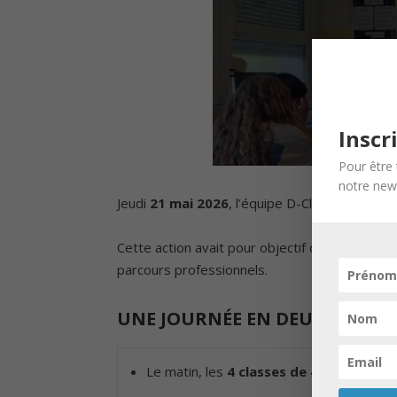
Inscr
Pour être 
notre news
Jeudi
21 mai 2026
, l’équipe D-Clic est interv
Cette action avait pour objectif d’aider les él
parcours professionnels.
UNE JOURNÉE EN DEUX TEMPS
Le matin, les
4 classes de 4ᵉ
ont partici