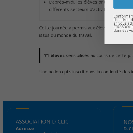
L’après-midi, les élèves ont rencontré d
différents secteurs d’activité.
Conformémen
d’un droit 
en vous adr
STRASBOURG
Cette journée a permis aux élèves d’enrichir l
données vo
issus du monde du travail.
71 élèves
sensibilisés au cours de cette jo
Une action qui s’inscrit dans la continuité de
ASSOCIATION D-CLIC
NOS
Adresse
D-Cl