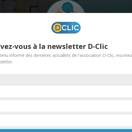
ivez-vous à la newsletter D-Clic
tenu informé des dernières actualités de l'association D-Clic, inscrive
letter.
enue au
collège Solignac
pour une journée consacrée à l’orientati
èves à mieux comprendre les possibilités qui s’offrent à eux après l
pé au
quiz Kahoot
sur l’orientation scolaire après la 3ᵉ.