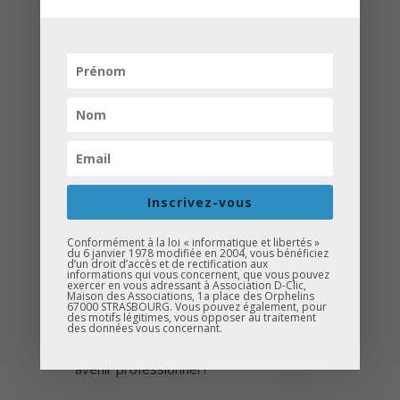
Le 4 février
, nous avons poursuivi notre
périple à
Obernai
, avec une étape au
Collège Europe
.
Nous avons rencontré les élèves de 3ᵉ,
qui ont pu participer à un
quiz Kahoot
sur l’orientation scolaire. Les temps de
Inscrivez-vous
pause ont également été l’occasion
Conformément à la loi « informatique et libertés »
d’échanger avec d’autres élèves de
du 6 janvier 1978 modifiée en 2004, vous bénéficiez
d’un droit d’accès et de rectification aux
l’établissement autour de notre
stand
informations qui vous concernent, que vous pouvez
exercer en vous adressant à Association D-Clic,
d’information
.
Maison des Associations, 1a place des Orphelins
67000 STRASBOURG. Vous pouvez également, pour
des motifs légitimes, vous opposer au traitement
Au total, près de
250 élèves
ont été
des données vous concernant.
sensibilisés à leur orientation et à leur
avenir professionnel !