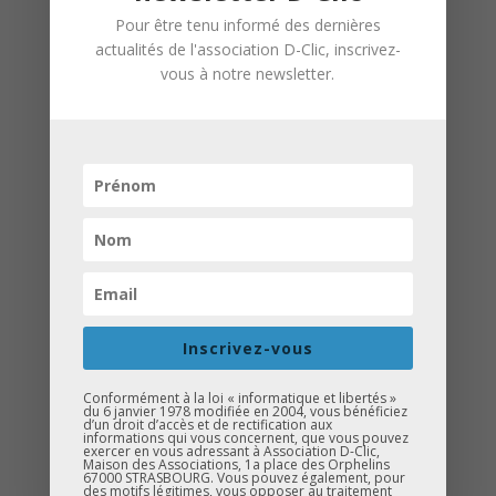
Pour être tenu informé des dernières
actualités de l'association D-Clic, inscrivez-
vous à notre newsletter.
Le 7 février
, nous avons clôturé cette
première semaine d’interventions au
Collège du Torenberg-Heiligenstein
à Barr
.
Les élèves ont pu participer au
quiz
Kahoot
sur l’orientation scolaire et
échanger autour de leur poursuite
Inscrivez-vous
d’études grâce à notre
stand
d’information
.
Conformément à la loi « informatique et libertés »
du 6 janvier 1978 modifiée en 2004, vous bénéficiez
d’un droit d’accès et de rectification aux
informations qui vous concernent, que vous pouvez
Une immersion encore plus concrète
exercer en vous adressant à Association D-Clic,
Maison des Associations, 1a place des Orphelins
leur a été proposée avec des
casques
67000 STRASBOURG. Vous pouvez également, pour
des motifs légitimes, vous opposer au traitement