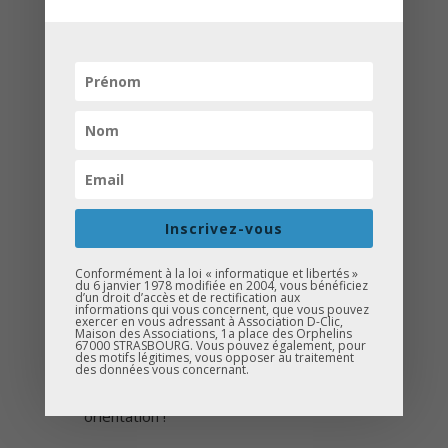
l'orientation
Le 4 mars, pour notre deuxième étape
du mois, nous avons retrouvé notre
collègue du Haut-Rhin au
Collège de
Inscrivez-vous
Bourtzwiller
à Mulhouse.
Conformément à la loi « informatique et libertés »
du 6 janvier 1978 modifiée en 2004, vous bénéficiez
Entre l’animation de notre
quiz Kahoot
d’un droit d’accès et de rectification aux
informations qui vous concernent, que vous pouvez
et les échanges sur notre
stand
exercer en vous adressant à Association D-Clic,
Maison des Associations, 1a place des Orphelins
d’information
, nous avons eu le plaisir
67000 STRASBOURG. Vous pouvez également, pour
des motifs légitimes, vous opposer au traitement
de rencontrer près de
230 élèves
,
des données vous concernant.
venus s’informer et réfléchir à leur
orientation !