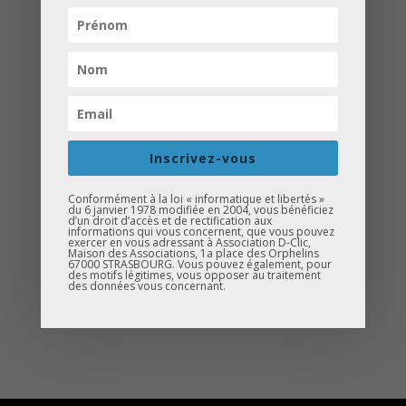
Le 12 décembre, nous avons réalisé
notre deuxième escale au lycée
polyvalent Le Corbusier à Illkirch-
Graffenstaden. Nous avons rencontré
Inscrivez-vous
une soixantaine d’élèves à qui nous
avons répondu et donné des conseils
Conformément à la loi « informatique et libertés »
du 6 janvier 1978 modifiée en 2004, vous bénéficiez
concernant la suite de leurs études. Ces
d’un droit d’accès et de rectification aux
informations qui vous concernent, que vous pouvez
échanges ont été très enrichissants et
exercer en vous adressant à Association D-Clic,
Maison des Associations, 1a place des Orphelins
ont permis aux jeunes de mieux clarifier
67000 STRASBOURG. Vous pouvez également, pour
des motifs légitimes, vous opposer au traitement
leurs choix d’orientation.
des données vous concernant.