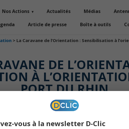
Nos Actions
Actualités
Médias
Anten
genda
Article de presse
Boîte à outils
C
tation
>
La Caravane de l’Orientation : Sensibilisation à l’or
RAVANE DE L’ORIENTA
TION À L’ORIENTATI
PORT DU RHIN
orientation
ivez-vous à la newsletter D-Clic