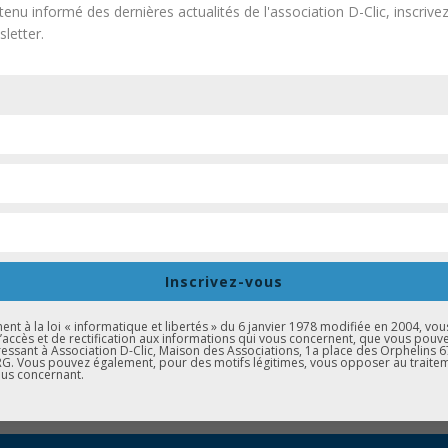
tenu informé des dernières actualités de l'association D-Clic, inscrive
letter.
 du Port du Rhin
pour une nouvelle
sensibilisation à l’orienta
Inscrivez-vous
 ainsi que la gestion du
stand d’information
, a permis de
rappel
t à la loi « informatique et libertés » du 6 janvier 1978 modifiée en 2004, vou
tions des jeunes
concernant leur parcours scolaire et leurs choix
d’accès et de rectification aux informations qui vous concernent, que vous pouv
essant à Association D-Clic, Maison des Associations, 1a place des Orphelins 
. Vous pouvez également, pour des motifs légitimes, vous opposer au traite
us concernant.