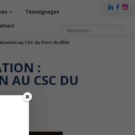
nes
Témoignages
ontact
ientation au CSC du Port du Rhin
TION :
ON AU CSC DU