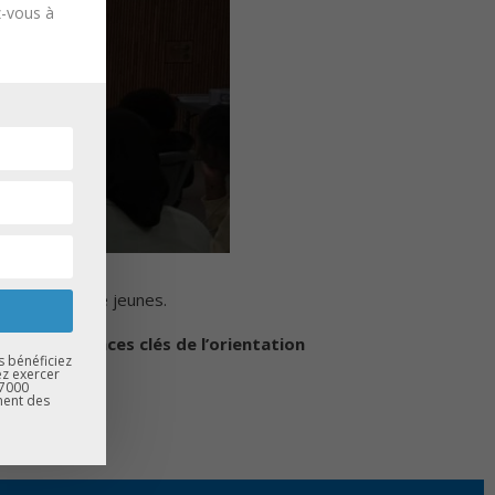
z-vous à
tion
auprès de jeunes.
er les échéances clés de l’orientation
s bénéficiez
 futurs.
ez exercer
67000
ment des