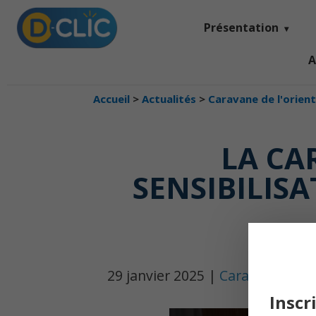
Présentation
A
Accueil
>
Actualités
>
Caravane de l'orien
LA CA
SENSIBILISA
29 janvier 2025 |
Caravane de l'
Inscr