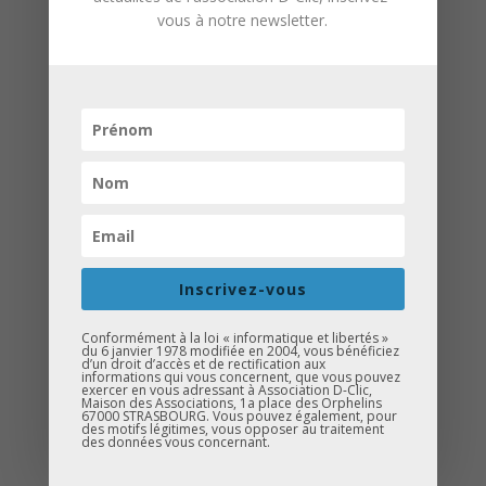
vous à notre newsletter.
Une belle soirée au collège Erasme
placée sous le signe de l’échange avec
les collégiens et leurs parents
!
Au programme :
Rappel des échéances clés de la
classe de troisième
Inscrivez-vous
Présentation des actions menées
par D-Clic
pour accompagner les jeunes
Conformément à la loi « informatique et libertés »
du 6 janvier 1978 modifiée en 2004, vous bénéficiez
dans leur parcours
d’un droit d’accès et de rectification aux
informations qui vous concernent, que vous pouvez
Sensibilisation à l’importance de
exercer en vous adressant à Association D-Clic,
Maison des Associations, 1a place des Orphelins
l’orientation scolaire
et des choix
67000 STRASBOURG. Vous pouvez également, pour
des motifs légitimes, vous opposer au traitement
d’avenir
des données vous concernant.
Un moment précieux pour répondre aux