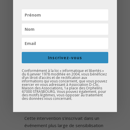
SENSIBILISER À
L’ORIENTATION DANS UN
CADRE CONVIVIAL
Présente avec un
stand
d’information
, l’équipe D-Clic a
sensibilisé les élèves à
Inscrivez-vous
l’
orientation scolaire
tout au long
de cette journée. Entre deux
Conformément à la loi « informatique et libertés »
rencontres sportives, les jeunes
du 6 janvier 1978 modifiée en 2004, vous bénéficiez
d’un droit d’accès et de rectification aux
ont pu échanger sur les différentes
informations qui vous concernent, que vous pouvez
exercer en vous adressant à Association D-Clic,
Maison des Associations, 1a place des Orphelins
possibilités qui s’offrent à eux après
67000 STRASBOURG. Vous pouvez également, pour
des motifs légitimes, vous opposer au traitement
le collège et commencer à se
des données vous concernant.
projeter dans leurs futures études.
Cette intervention s’inscrivait dans un
événement plus large de sensibilisation