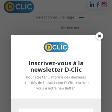
Sélectionner une page
LA CARAVANE
DE
L’ORIENTATION :
Inscrivez-vous à la
STAND – FESTIVAL
newsletter D-Clic
OQP ELSAU
Pour être tenu informé des dernières
actualités de l'association D-Clic, inscrivez-
vous à notre newsletter.
24 septembre 2024 |
Caravane de l'orientation