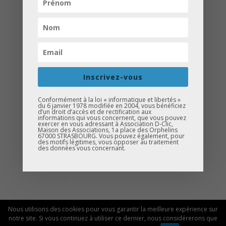
Le 25, nous avons rejoint le festival
OQP lors du tournoi de street soccer
Inscrivez-vous
féminin au city stade de l’Elsau.
Beaucoup de jeunes étaient présents
Conformément à la loi « informatique et libertés »
du 6 janvier 1978 modifiée en 2004, vous bénéficiez
pour se renseigner sur l’orientation
d’un droit d’accès et de rectification aux
informations qui vous concernent, que vous pouvez
scolaire et partager leurs métiers de
exercer en vous adressant à Association D-Clic,
Maison des Associations, 1a place des Orphelins
rêves.
67000 STRASBOURG. Vous pouvez également, pour
des motifs légitimes, vous opposer au traitement
des données vous concernant.
Nous utilisons des cookies pour vous garantir la meilleure expérience sur
© 2026 Association D-Clic |
Mentions légales
notre site. Si vous continuez à utiliser ce dernier, nous considérerons que