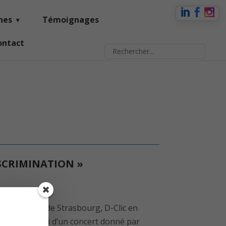
nes
Témoignages
ontact
ISCRIMINATION »
 par la ville de Strasbourg, D-Clic en
fé débat suivi d’un concert donné par