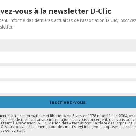
le groupe « Les Evadés ». Sur le thème de l’emplo
ivez-vous à la newsletter D-Clic
intervenants étaient présents et ont échangé su
tenu informé des dernières actualités de l'association D-Clic, inscrive
répondant aux questions du public. Parmi les in
letter.
Sociologue ; Etienne Barilley : Chef d’entreprise 
Roger : Président du CSC Neuhof et de la Mission
Association SOS Aide aux habitants, Laurence B
SOS Aide aux habitants ; Thierry Goguel d’Allond
Magazine Culture et Sociétés ; 2 représentant
Sanaa et...
en savoir +
Inscrivez-vous
t à la loi « informatique et libertés » du 6 janvier 1978 modifiée en 2004, vou
d’accès et de rectification aux informations qui vous concernent, que vous pouv
essant à Association D-Clic, Maison des Associations, 1a place des Orphelins 
. Vous pouvez également, pour des motifs légitimes, vous opposer au traite
us concernant.