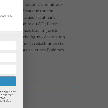
i et la discrimination, de nombreux
r cette problématique tout en
z-vous à
tervenants : Jacques Trautman :
Rejelec et membre du CJD ; Patrick
 Locale ; Thomas Boullu : Juriste –
enhadou : Psychologue – Association
ans : Sociologue et rédacteur en chef
s du Mouvement des Jeunes Diplômés
s bénéficiez
ez exercer
67000
ment des