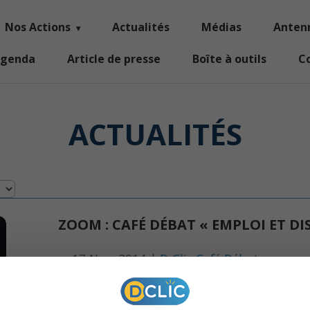
Nos Actions
Actualités
Médias
Anten
genda
Article de presse
Boîte à outils
C
ACTUALITÉS
ZOOM : CAFÉ DÉBAT « EMPLOI ET D
17 Nov, 2014 |
D-Clic Café Débat
Dans le cadre de la semaine de l’Egalité organisée
partenariat avec le CSC Neuhof a organisé un ca