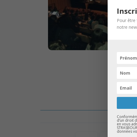
Inscr
Pour être 
notre news
Conformémen
d’un droit 
en vous adr
STRASBOURG
données vo