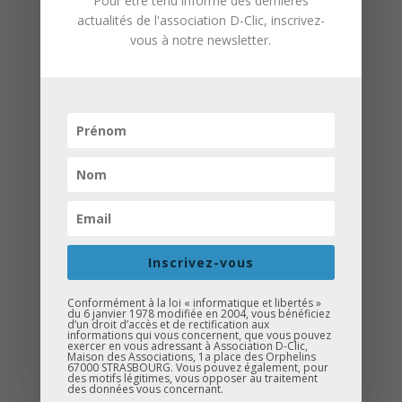
Pour être tenu informé des dernières
Rendez-vous Vendredi 29 mai dès
actualités de l'association D-Clic, inscrivez-
vous à notre newsletter.
17h30 à la salle Marcel Marceau pour
encourager les élèves.
Voir les photos du Challenge
Inscrivez-vous
Conformément à la loi « informatique et libertés »
du 6 janvier 1978 modifiée en 2004, vous bénéficiez
d’un droit d’accès et de rectification aux
informations qui vous concernent, que vous pouvez
exercer en vous adressant à Association D-Clic,
Maison des Associations, 1a place des Orphelins
67000 STRASBOURG. Vous pouvez également, pour
des motifs légitimes, vous opposer au traitement
des données vous concernant.