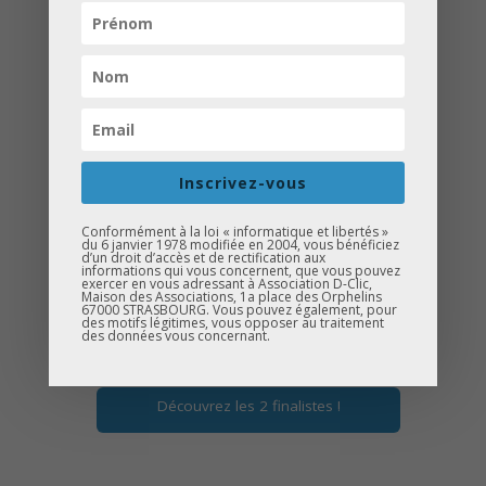
Concours d’éloquence OGMA #6 :
Après un 1er tour à l’Hôtel de la Préfète
à Strasbourg le jeudi 2 mars et un 2nd
tour au siège de France Télévisions à
Paris le jeudi 6 avril, les deux finalistes
de cette 6ème édition du Concours
Inscrivez-vous
d’éloquence OGMA (organisé en
collaboration avec la fondation EMJ) sont
Conformément à la loi « informatique et libertés »
du 6 janvier 1978 modifiée en 2004, vous bénéficiez
Aimée du collège le Ried et Sadaf du
d’un droit d’accès et de rectification aux
informations qui vous concernent, que vous pouvez
collège Hans Arp !
exercer en vous adressant à Association D-Clic,
Maison des Associations, 1a place des Orphelins
67000 STRASBOURG. Vous pouvez également, pour
des motifs légitimes, vous opposer au traitement
Venez les encourager lors de leurs
des données vous concernant.
plaidoiries !
Découvrez les 2 finalistes !