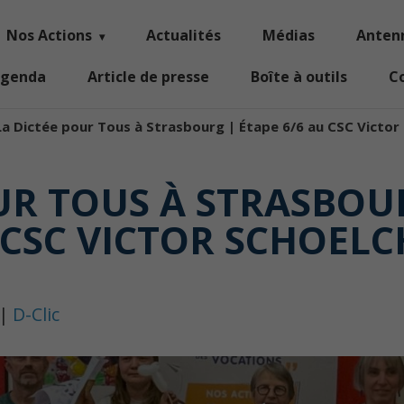
Nos Actions
Actualités
Médias
Anten
genda
Article de presse
Boîte à outils
C
La Dictée pour Tous à Strasbourg | Étape 6/6 au CSC Victor
UR TOUS À STRASBOUR
 CSC VICTOR SCHOELC
|
D-Clic