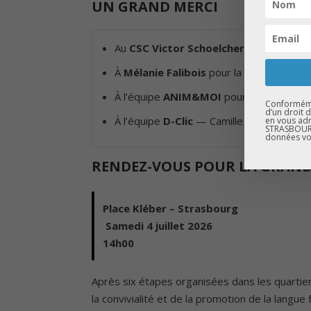
UN GRAND MERCI
Au
CSC Victor Schoelcher
pour son accue
À
Mélanie Falibois
pour la lecture de la d
À l’équipe
ANIM&MOI
pour les animatio
Conformémen
d’un droit 
À l’équipe
D-Clic
— Camille Timmerman, Jag
en vous adr
STRASBOURG
données vo
RENDEZ-VOUS POUR LA GRAND
Place Kléber – Strasbourg
️
Samedi 4 juillet 2026
14h00
Après six étapes organisées dans les quartier
la convivialité et de la promotion de la langue 