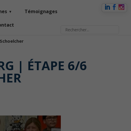
nes
Témoignages
ontact
 Schoelcher
G | ÉTAPE 6/6
HER