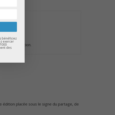
.
s bénéficiez
ez exercer
 et la correction.
67000
ment des
e édition placée sous le signe du partage, de