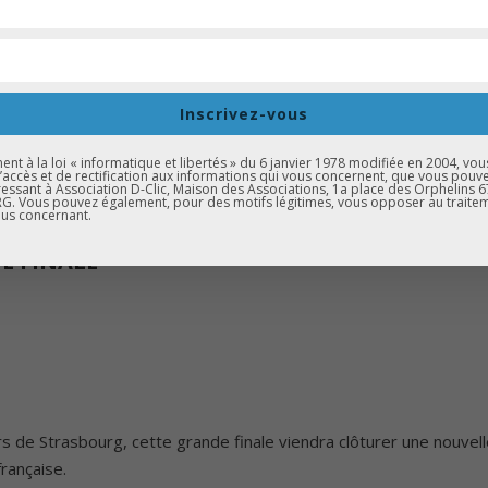
il ainsi que pour la préparation du goûter offert aux participants
ictée.
Inscrivez-vous
ns proposées pendant le temps de correction.
t à la loi « informatique et libertés » du 6 janvier 1978 modifiée en 2004, vou
d’accès et de rectification aux informations qui vous concernent, que vous pouv
anathen Smita, Justine et Justine — mobilisée pour l’organisation
essant à Association D-Clic, Maison des Associations, 1a place des Orphelins 
. Vous pouvez également, pour des motifs légitimes, vous opposer au traite
us concernant.
E FINALE
s de Strasbourg, cette grande finale viendra clôturer une nouvell
française.