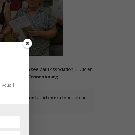
asbourg
, organisée par l’Association D-Clic en
le quartier de
Cronenbourg
.
z-vous à
ergénérationnel
et
#fédérateur
autour
ace Kléber
.