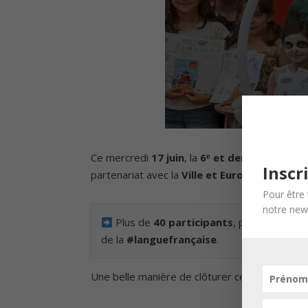
Ce mercredi
17 juin
, la
6ᵉ et dernière étape
Inscr
partenariat avec la
Ville et Eurométropole 
Pour être 
notre news
Plus de
40 participants
, petits et gra
de la
#languefrançaise
.
Une belle manière de clôturer cette tournée av