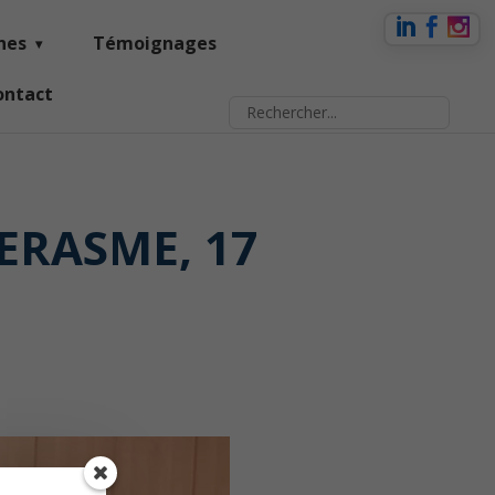
nes
Témoignages
ontact
ERASME, 17