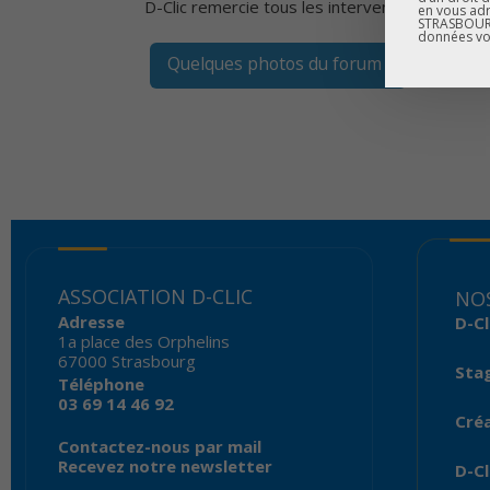
D-Clic remercie tous les intervenants qui se 
en vous adr
STRASBOURG
données vo
Quelques photos du forum !
ASSOCIATION D-CLIC
NOS
Adresse
D-Cl
1a place des Orphelins
67000 Strasbourg
Sta
Téléphone
03 69 14 46 92
Créa
Contactez-nous par mail
Recevez notre newsletter
D-Cl