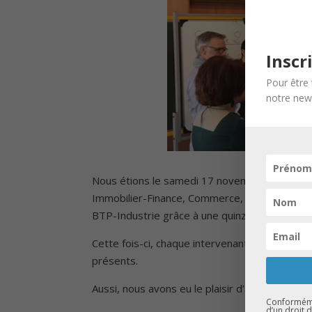
Inscr
Pour être 
notre news
Nous étions le samedi 17 novembre 2018 au co
Immobilier-Finance, Commerce, Droit-Gestion-
BTP-Industrie grâce à une quinzaine d’interve
Cette fois-ci, chaque intervenant disposait d’
présents.
Aussi, nous avons eu le plaisir d’avoir la visi
Conformémen
d’un droit 