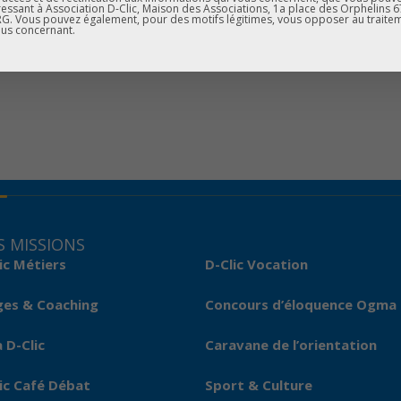
sont déplacés ainsi que l’équipe pédagogique du collège Erasme !
essant à Association D-Clic, Maison des Associations, 1a place des Orphelins 
. Vous pouvez également, pour des motifs légitimes, vous opposer au traite
us concernant.
 MISSIONS
ic Métiers
D-Clic Vocation
ges & Coaching
Concours d’éloquence Ogma
 D-Clic
Caravane de l’orientation
ic Café Débat
Sport & Culture