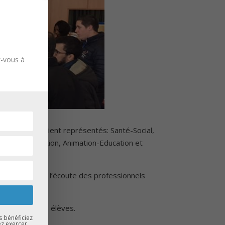
z-vous à
 pôles y étaient représentés: Santé-Social,
rie-Restauration, Animation-Education et
e encore plus à l’écoute des professionnels
hanger avec les élèves.
s bénéficiez
ez exercer