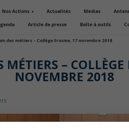
Nos Actions
Actualités
Médias
Anten
genda
Article de presse
Boîte à outils
C
um des métiers – Collège Erasme, 17 novembre 2018
 MÉTIERS – COLLÈGE 
NOVEMBRE 2018
ers