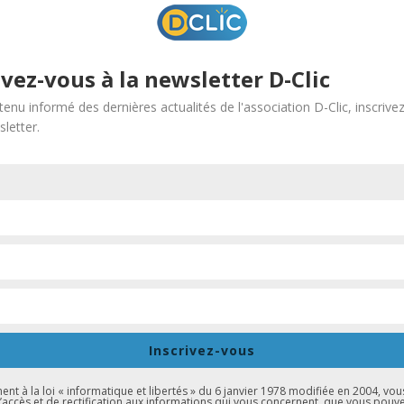
ivez-vous à la newsletter D-Clic
tenu informé des dernières actualités de l'association D-Clic, inscrive
letter.
llège Erasme pour une matinée entre élèves et professionnels, 8
Administration, Communication-Informatique-Multimédia, Hôtelle
nants.
une salle de classe, cette configuration a permis aux élèves d’êtr
Inscrivez-vous
te des élus Serge Oehler et Françoise Bey, qui ont pris temps d’éc
t à la loi « informatique et libertés » du 6 janvier 1978 modifiée en 2004, vou
d’accès et de rectification aux informations qui vous concernent, que vous pouv