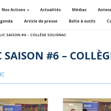
Nos Actions
Actualités
Médias
Anten
genda
Article de presse
Boîte à outils
C
LIC SAISON #6 – COLLÈGE SOLIGNAC
C SAISON #6 – COLLÈ
IC