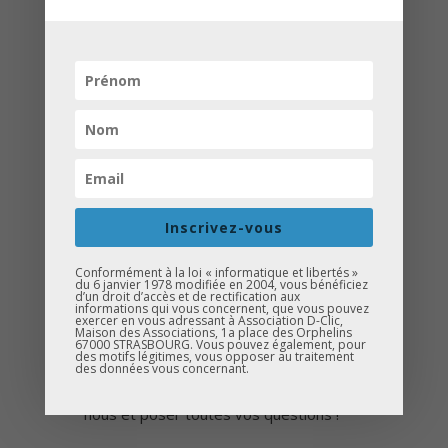
4 permanences D-Clic auront lieu en
janvier :
Inscrivez-vous
4 et 18 mars- 14h à 17h à la Maison
des Associations à Mulhouse ;
Conformément à la loi « informatique et libertés »
du 6 janvier 1978 modifiée en 2004, vous bénéficiez
11 et 25 mars – 14h à 17h la
d’un droit d’accès et de rectification aux
informations qui vous concernent, que vous pouvez
permanence se tiendra au local du
exercer en vous adressant à Association D-Clic,
Maison des Associations, 1a place des Orphelins
Grim’z.
67000 STRASBOURG. Vous pouvez également, pour
des motifs légitimes, vous opposer au traitement
des données vous concernant.
N’hésitez pas à venir échanger avec
nous et poser toutes vos questions !