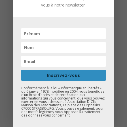
Margaux Lagleize pour prendre
vous à notre newsletter.
confiance en soi et travailler l’aisance à
l’oral.
•⁠ ⁠Stand d’information sur l’orientation de
la Caravane de l’Orientation, où les
élèves de tous niveaux ont pu se
renseigner et échanger sur leurs
projets d’orientation et les métiers.
•⁠ ⁠Quiz « Kahoot » sur l’orientation,
destiné aux élèves de 4ème et/ou de
3ème, afin de les aider à mieux
Inscrivez-vous
comprendre les possibilités après la
Conformément à la loi « informatique et libertés »
troisième.
du 6 janvier 1978 modifiée en 2004, vous bénéficiez
d’un droit d’accès et de rectification aux
informations qui vous concernent, que vous pouvez
Quatre journées ont déjà été
exercer en vous adressant à Association D-Clic,
Maison des Associations, 1a place des Orphelins
organisées :
67000 STRASBOURG. Vous pouvez également, pour
des motifs légitimes, vous opposer au traitement
des données vous concernant.
•⁠ ⁠Lundi 18 novembre au Collège
Rembrandt Bugatti à Mairie de