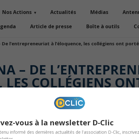
Nos Actions
Actualités
Médias
Anten
genda
Article de presse
Boîte à outils
C
 De l’entrepreneuriat à l’éloquence, les collégiens ont porté
DNA – DE L’ENTREPREN
, LES COLLÉGIENS ON
LEURS IDÉES EN PUBLI
ivez-vous à la newsletter D-Clic
tenu informé des dernières actualités de l'association D-Clic, inscrive
letter.