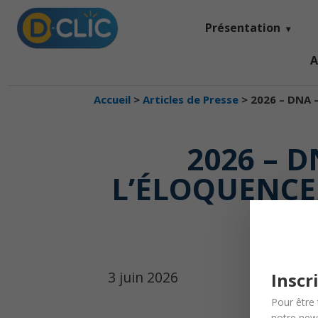
Présentation
A
Accueil
>
Articles de Presse
>
2026 – DNA –
2026 – 
L’ÉLOQUENCE
3 juin 2026
Inscr
Pour être 
notre news