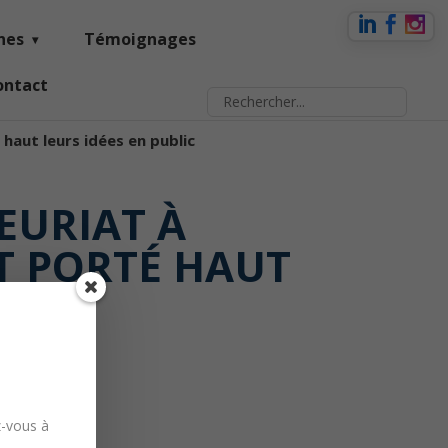
nes
Témoignages
ontact
 haut leurs idées en public
EURIAT À
T PORTÉ HAUT
C
z-vous à