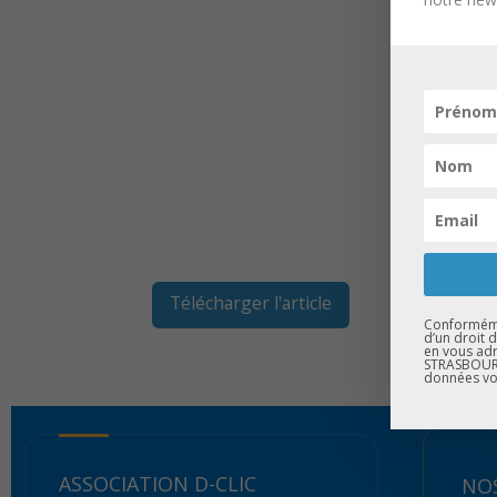
Télécharger l'article
Conformémen
d’un droit 
en vous adr
STRASBOURG
données vo
ASSOCIATION D-CLIC
NOS