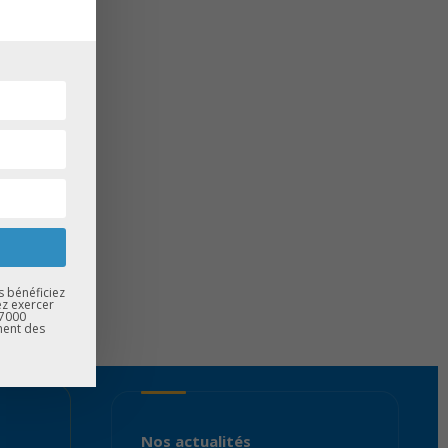
s bénéficiez
ez exercer
67000
ment des
Nos actualités