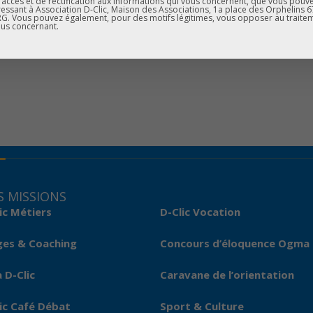
d’accès et de rectification aux informations qui vous concernent, que vous pouv
icks l’Informatique Solidaire !
essant à Association D-Clic, Maison des Associations, 1a place des Orphelins 
. Vous pouvez également, pour des motifs légitimes, vous opposer au traite
us concernant.
 MISSIONS
ic Métiers
D-Clic Vocation
ges & Coaching
Concours d’éloquence Ogma
 D-Clic
Caravane de l’orientation
ic Café Débat
Sport & Culture