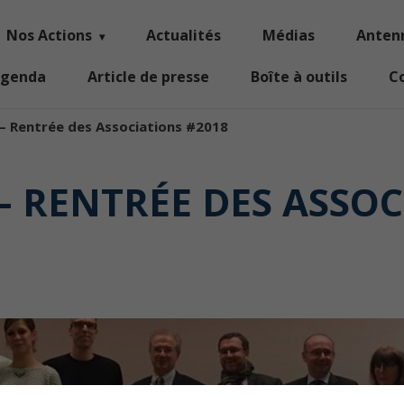
Nos Actions
Actualités
Médias
Anten
genda
Article de presse
Boîte à outils
C
 – Rentrée des Associations #2018
 – RENTRÉE DES ASSOC