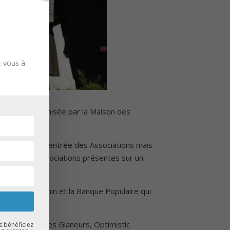
z-vous à
ns #2018 organisée par la Maison des
ion 2018 de la Rentrée des Associations mais
es au sein d’associations présentes sur un
ntal du Bas-Rhin et la Banque Populaire qui
s : La Tente des Glaneurs, Optimistic
s bénéficiez