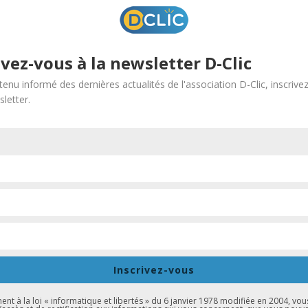
ivez-vous à la newsletter D-Clic
tenu informé des dernières actualités de l'association D-Clic, inscrive
letter.
urel Marcel Marceau la soirée bilan de la Rentrée des Associatio
g.
s lors de l’évènement à retracer, en images et en chiffres, l’édit
 associations. Il a pour but de valoriser des initiatives ou pratiqu
itat, le Réseau GDS, la Ville de Strasbourg, le Conseil Départeme
Inscrivez-vous
ssociation voulue.
i ont obtenu un chèque de 1000 euros pour leurs travaux associatif
t à la loi « informatique et libertés » du 6 janvier 1978 modifiée en 2004, vou