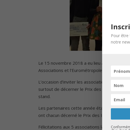
Inscr
Pour être 
notre news
Le 15 novembre 2018 a eu lieu au Centre Cult
Associations et l’Eurométropole de Strasbour
L’occasion d’inviter les associations présente
surtout de décerner le Prix des Initiatives à 5
stand.
Les partenaires cette année étaient : CUS Hab
ont chacun décerné le Prix des Initiatives à l’a
Félicitations aux 5 associations lauréates qu
Conformémen