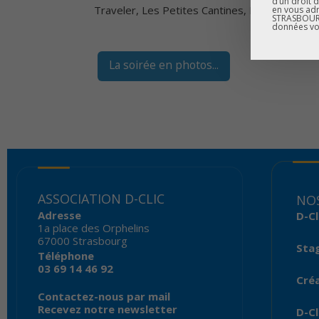
d’un droit 
Traveler, Les Petites Cantines, Regard et Descl
en vous adr
STRASBOURG
données vo
La soirée en photos...
ASSOCIATION D-CLIC
NOS
Adresse
D-Cl
1a place des Orphelins
67000 Strasbourg
Sta
Téléphone
03 69 14 46 92
Créa
Contactez-nous par mail
Recevez notre newsletter
D-Cl