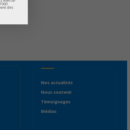
ez exercer
67000
ment des
Nos actualités
Nous soutenir
Témoignages
Médias