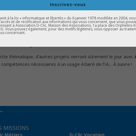
e chez Microsoft
Inscrivez-vous
Agora Calycé
t à la loi « informatique et libertés » du 6 janvier 1978 modifiée en 2004, vou
d’accès et de rectification aux informations qui vous concernent, que vous pouv
s réels de l’IA dans nos vies, qu’il s’agisse d’éducation, de cul
essant à Association D-Clic, Maison des Associations, 1a place des Orphelins 
. Vous pouvez également, pour des motifs légitimes, vous opposer au traite
n réel intérêt pour comprendre et maîtriser ces technologies qui
us concernant.
utien dans l’organisation de cet événement !
ette thématique, d’autres projets verront sûrement le jour avec
 compétences nécessaires à un usage éclairé de l’IA… À suivre !
 MISSIONS
ic Métiers
D-Clic Vocation