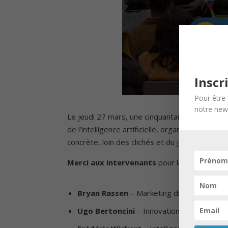
Inscr
Pour être 
notre news
Le jeudi 27 mars, une cinquantaine de particip
de l’intelligence artificielle, organisée en pa
concrète, loin des clichés et du jargon techniq
Merci aux intervenants
pour leurs éclairage
Bryan Rassen
– Marketing digital & straté
Ugo Bertoncini
– Innovation visuelle & cul