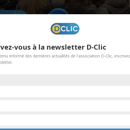
ivez-vous à la newsletter D-Clic
tenu informé des dernières actualités de l'association D-Clic, inscrive
letter.
ants se sont réunis au Digital Village pour notre première soirée-
rtenariat avec Alsace Digitale. Un moment riche en discussions, où 
ue.
s passionnants et leurs échanges stimulants :
gie
ture