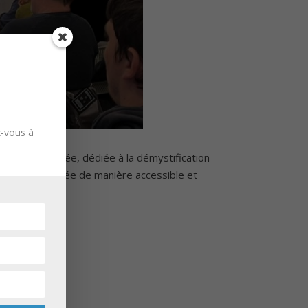
z-vous à
débat de l’année, dédiée à la démystification
l’IA a été abordée de manière accessible et