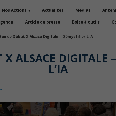
Nos Actions
Actualités
Médias
Anten
genda
Article de presse
Boîte à outils
C
Soirée Débat X Alsace Digitale – Démystifier L’iA
 X ALSACE DIGITALE 
L’IA
t