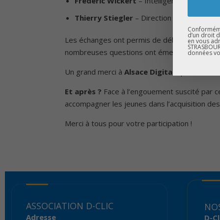
Frédéric Wickert
– Intelligence artificiell
Thierry Stiegler
– Direction & tech chez 
Conformémen
d’un droit 
Les échanges ont permis de débattre des impact
en vous adr
STRASBOURG
nombreuses questions ont émergé, illustrant u
données vo
Un grand merci à
Alsace Digitale
pour son so
Et après ?
Face à l’engouement suscité par c
accompagner les jeunes dans l’acquisition des
Merci à tous pour votre participation !
ASSOCIATION D-CLIC
NOS
Adresse
D-Cl