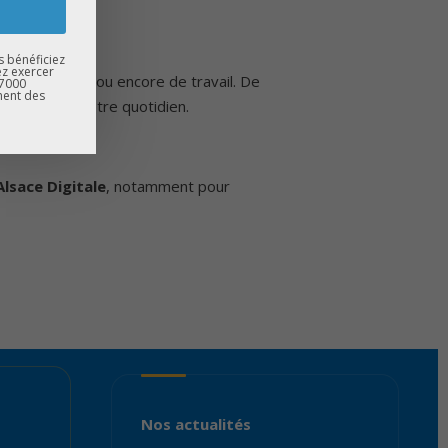
s bénéficiez
ez exercer
ture, de santé ou encore de travail. De
67000
ment des
 façonnent notre quotidien.
Alsace Digitale
, notamment pour
Nos actualités