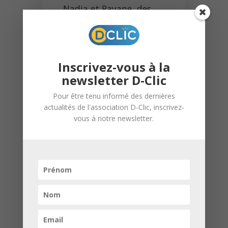
Nadia et Rayane, des
stands de
sensibilisation
à
l’orientation scolaire et
Inscrivez-vous à la
professionnelle.
newsletter D-Clic
Pour être tenu informé des dernières
J’ai aussi eu la chance
actualités de l'association D-Clic, inscrivez-
d’
être coach
pour
vous à notre newsletter.
quatre élèves du collège
Leclerc dans le cadre du
concours
Créa D-Clic
.
Enfin, j’ai pu
participer
à de nombreux
événements
marquants
au sein de