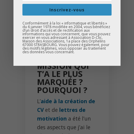
l’association, qui ont
Inscrivez-vous
rendu cette aventure
encore plus
Conformément à la loi « informatique et libertés »
du 6 janvier 1978 modifiée en 2004, vous bénéficiez
mémorable
.
d’un droit d’accès et de rectification aux
informations qui vous concernent, que vous pouvez
exercer en vous adressant à Association D-Clic,
Maison des Associations, 1a place des Orphelins
67000 STRASBOURG. Vous pouvez également, pour
QUEL EST
des motifs légitimes, vous opposer au traitement
des données vous concernant.
L’ÉVÉNEMENT/LA
MISSION QUI
T’A LE PLUS
MARQUÉE ?
POURQUOI ?
L’
aide à la création de
CV
et de
lettres de
motivation
a été l’un
des aspects que j’ai le