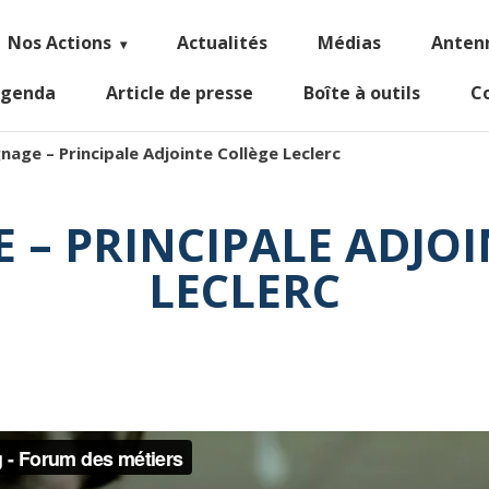
Nos Actions
Actualités
Médias
Anten
genda
Article de presse
Boîte à outils
C
age – Principale Adjointe Collège Leclerc
 – PRINCIPALE ADJOI
LECLERC