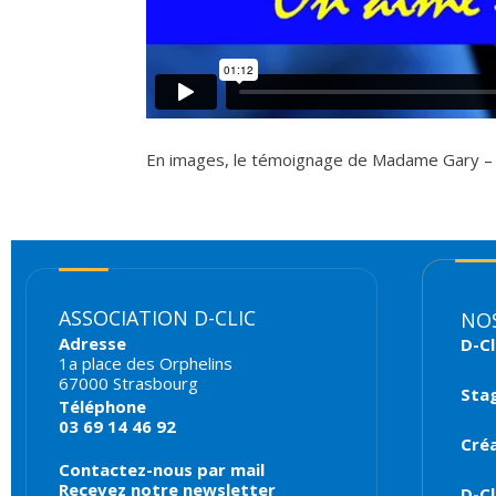
En images, le témoignage de Madame Gary – Pri
ASSOCIATION D-CLIC
NOS
Adresse
D-Cl
1a place des Orphelins
67000 Strasbourg
Sta
Téléphone
03 69 14 46 92
Créa
Contactez-nous par mail
Recevez notre newsletter
D-Cl