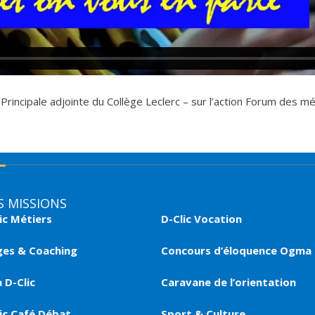
ncipale adjointe du Collège Leclerc – sur l’action Forum des méti
 MISSIONS
ic Métiers
D-Clic Vocation
ges & Coaching
Concours d’éloquence Ogma
 D-Clic
Caravane de l’orientation
ic Café Débat
Sport & Culture