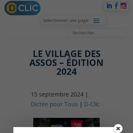
Sélectionner une page
LE VILLAGE DES
ASSOS – ÉDITION
2024
15 septembre 2024 |
Dictée pour Tous
|
D-Clic