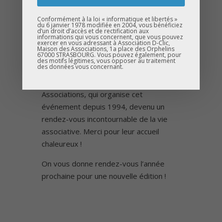
rentrée !
Conformément à la loi « informatique et libertés »
Un immense merci à tous les
du 6 janvier 1978 modifiée en 2004, vous bénéficiez
d’un droit d’accès et de rectification aux
participants pour leur enthousiasme,
informations qui vous concernent, que vous pouvez
exercer en vous adressant à Association D-Clic,
Maison des Associations, 1a place des Orphelins
ainsi qu’à Mélanie Falibois pour sa
67000 STRASBOURG. Vous pouvez également, pour
des motifs légitimes, vous opposer au traitement
superbe lecture !
des données vous concernant.
Un grand bravo à la Maison des
Associations, qui organise cet
événement depuis 1994, devenu un
rendez-vous incontournable de la vie
associative. Merci pour leur accueil
chaleureux !
On vous donne rendez-vous l’année
prochaine pour une nouvelle édition !