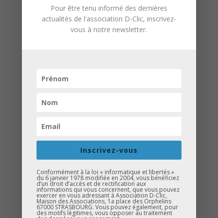
Pour être tenu informé des dernières
actualités de l'association D-Clic, inscrivez-
️
Samedi 5 juillet
vous à notre newsletter.
14h00
Place Kléber – Strasbourg
Ouvert à toutes et tous
(4
catégories :
Primaire, Collège, Lycée
et Adulte
)
️
Gratuit – sans inscription
(sauf pour
les groupes de plus de 10 personnes)
️
Stylos et feuilles fournis
Inscrivez-vous
De nombreux lots à gagner
Animation surprise by Anim & Moi
Conformément à la loi « informatique et libertés »
du 6 janvier 1978 modifiée en 2004, vous bénéficiez
pour petits et grands
d’un droit d’accès et de rectification aux
informations qui vous concernent, que vous pouvez
exercer en vous adressant à Association D-Clic,
Maison des Associations, 1a place des Orphelins
LE BONUS DE LA
67000 STRASBOURG. Vous pouvez également, pour
des motifs légitimes, vous opposer au traitement