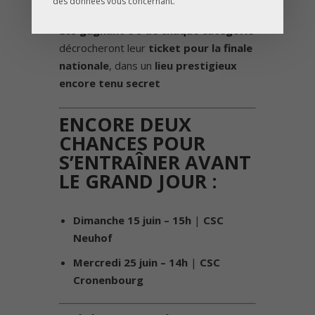
FINALE
:
des données vous concernant.
Les
gagnant·e·s de chaque catégorie
décrocheront leur
ticket pour la finale
nationale
, dans un
lieu prestigieux
encore tenu secret
ENCORE DEUX
CHANCES POUR
S’ENTRAÎNER AVANT
LE GRAND JOUR
:
Dimanche 15 juin – 15h
|
CSC
Neuhof
Mercredi 25 juin – 14h
|
CSC
Cronenbourg