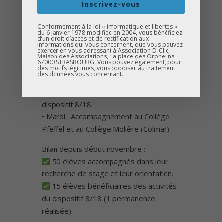
Inscrivez-vous
accompagnant dans leur recherche de
stage et leur orientation scolaire.
Conformément à la loi « informatique et libertés »
du 6 janvier 1978 modifiée en 2004, vous bénéficiez
d’un droit d’accès et de rectification aux
Nos actions sur le terrain :
informations qui vous concernent, que vous pouvez
exercer en vous adressant à Association D-Clic,
• Lundi : Permanence au Collège de
Maison des Associations, 1a place des Orphelins
67000 STRASBOURG. Vous pouvez également, pour
Bourtzwiller (Mulhouse) avec un
des motifs légitimes, vous opposer au traitement
des données vous concernant.
accompagnement supplémentaire de
16h30 à 18h00, dans le cadre du
dispositif 8/18.
• Mardi : Accompagnement au Collège
Pfeffel et au Collège Molière (Colmar).
Bilan depuis début novembre :
50 élèves accompagnés dans leur
recherche de stage et leur orientation.
15 élèves bénéficiaires des activités
du dispositif 8/18 (1 permanence
réalisée).