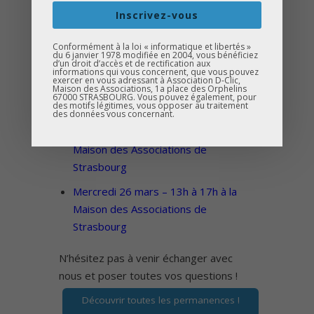
Mercredi 05 mars – 13h à 17h
à la
Inscrivez-vous
Maison des Associations de
Conformément à la loi « informatique et libertés »
Strasbourg
du 6 janvier 1978 modifiée en 2004, vous bénéficiez
d’un droit d’accès et de rectification aux
Mercredi 12 mars – 13h à 17h
à la
informations qui vous concernent, que vous pouvez
exercer en vous adressant à Association D-Clic,
Maison des Associations, 1a place des Orphelins
Maison des Associations de
67000 STRASBOURG. Vous pouvez également, pour
des motifs légitimes, vous opposer au traitement
Strasbourg
des données vous concernant.
Mercredi 19 mars – 13h à 17h
à la
Maison des Associations de
Strasbourg
Mercredi 26 mars – 13h à 17h
à la
Maison des Associations de
Strasbourg
N’hésitez pas à venir échanger avec
nous et poser toutes vos questions !
Découvrir toutes les permanences !