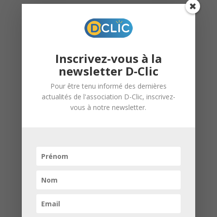
Inscrivez-vous à la
Deux permanences – Caravane de
newsletter D-Clic
l’Orientation seront assurées en
novembre :
Pour être tenu informé des dernières
actualités de l'association D-Clic, inscrivez-
vous à notre newsletter.
Mercredi
19 mars – 14h à 17h
à la
Maison des Associations de
Strasbourg
Mercredi
5 mars – 14h à 17h
au CSC
Le Galet à Hautepierre
Quatre permanences – Stage seront
assurées en novembre :