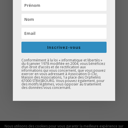
L’association D-Clic a reçu un chèque de
soutien de la Fondation Vinci pour la Cité
qui a organisé une journée de rencontre
avec les 12 autres associations qui ont
également reçu un chèque de soutien
de la Fondation. Toutes ont été réunies
Inscrivez-vous
à la mairie de Schiltigheim le mardi 03
février 2015.
Conformément à la loi « informatique et libertés »
du 6 janvier 1978 modifiée en 2004, vous bénéficiez
d’un droit d’accès et de rectification aux
informations qui vous concernent, que vous pouvez
exercer en vous adressant à Association D-Clic,
Maison des Associations, 1a place des Orphelins
67000 STRASBOURG. Vous pouvez également, pour
Télécharger l'article
des motifs légitimes, vous opposer au traitement
des données vous concernant.
Nous utilisons des cookies pour vous garantir la meilleure expérience sur